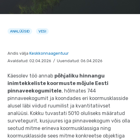
ANALÜÜSID
VESI
Andis välja
Keskkonnaagentuur
Avaldatud: 02.04.2026 / Uuendatud: 06.04.2026
Käesolev töö annab
põhjaliku hinnangu
inimtekkeliste koormuste mõjule Eesti
pinnaveekogumitele
, hõlmates 744
pinnaveekogumit ja koondades eri koormusklasside
alusel läbi viidud ruumilist ja kvantitatiivset
analüüsi. Kokku tuvastati 5010 oluliseks määratud
survetegurit, kusjuures iga pinnaveekogum võis olla
seotud mitme erineva koormusklassiga ning
koormusklasside sees mitme konkreetse objektiga