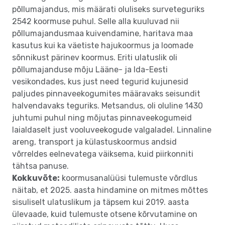
põllumajandus, mis määrati oluliseks surveteguriks
2542 koormuse puhul. Selle alla kuuluvad nii
põllumajandusmaa kuivendamine, haritava maa
kasutus kui ka väetiste hajukoormus ja loomade
sõnnikust pärinev koormus. Eriti ulatuslik oli
põllumajanduse mõju Lääne- ja Ida-Eesti
vesikondades, kus just need tegurid kujunesid
paljudes pinnaveekogumites määravaks seisundit
halvendavaks teguriks. Metsandus, oli oluline 1430
juhtumi puhul ning mõjutas pinnaveekogumeid
laialdaselt just vooluveekogude valgaladel. Linnaline
areng, transport ja külastuskoormus andsid
võrreldes eelnevatega väiksema, kuid piirkonniti
tähtsa panuse.
Kokkuvõte:
koormusanalüüsi tulemuste võrdlus
näitab, et 2025. aasta hindamine on mitmes mõttes
sisuliselt ulatuslikum ja täpsem kui 2019. aasta
ülevaade, kuid tulemuste otsene kõrvutamine on