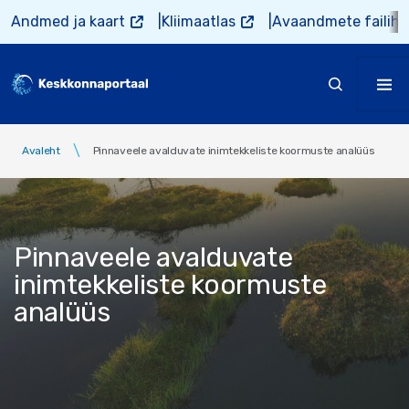
Liigu edasi põhisisu juurde
Andmed ja kaart
Kliimaatlas
Avaandmete failiho
Avaleht
Pinnaveele avalduvate inimtekkeliste koormuste analüüs
Pinnaveele avalduvate
inimtekkeliste koormuste
analüüs