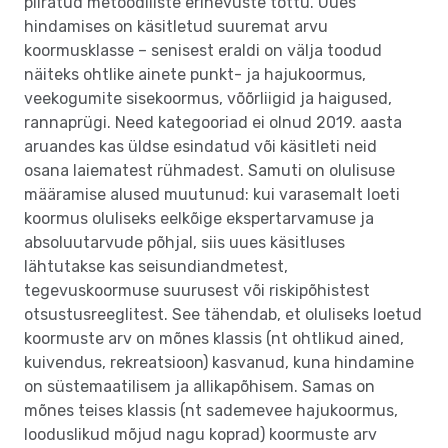
piiratud metoodiliste erinevuste tõttu. Uues
hindamises on käsitletud suuremat arvu
koormusklasse – senisest eraldi on välja toodud
näiteks ohtlike ainete punkt- ja hajukoormus,
veekogumite sisekoormus, võõrliigid ja haigused,
rannaprügi. Need kategooriad ei olnud 2019. aasta
aruandes kas üldse esindatud või käsitleti neid
osana laiematest rühmadest. Samuti on olulisuse
määramise alused muutunud: kui varasemalt loeti
koormus oluliseks eelkõige ekspertarvamuse ja
absoluutarvude põhjal, siis uues käsitluses
lähtutakse kas seisundiandmetest,
tegevuskoormuse suurusest või riskipõhistest
otsustusreeglitest. See tähendab, et oluliseks loetud
koormuste arv on mõnes klassis (nt ohtlikud ained,
kuivendus, rekreatsioon) kasvanud, kuna hindamine
on süstemaatilisem ja allikapõhisem. Samas on
mõnes teises klassis (nt sademevee hajukoormus,
looduslikud mõjud nagu koprad) koormuste arv