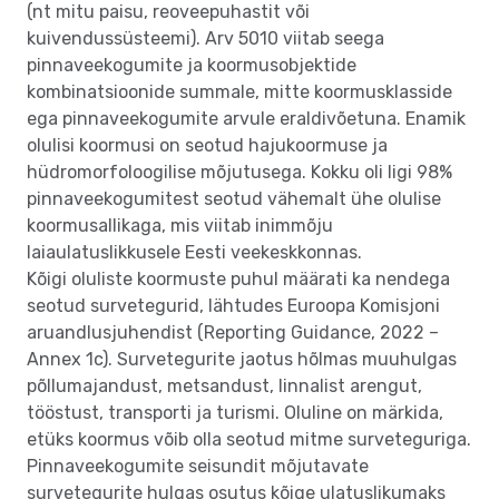
(nt mitu paisu, reoveepuhastit või
kuivendussüsteemi). Arv 5010 viitab seega
pinnaveekogumite ja koormusobjektide
kombinatsioonide summale, mitte koormusklasside
ega pinnaveekogumite arvule eraldivõetuna. Enamik
olulisi koormusi on seotud hajukoormuse ja
hüdromorfoloogilise mõjutusega. Kokku oli ligi 98%
pinnaveekogumitest seotud vähemalt ühe olulise
koormusallikaga, mis viitab inimmõju
laiaulatuslikkusele Eesti veekeskkonnas.
Kõigi oluliste koormuste puhul määrati ka nendega
seotud survetegurid, lähtudes Euroopa Komisjoni
aruandlusjuhendist (Reporting Guidance, 2022 –
Annex 1c). Survetegurite jaotus hõlmas muuhulgas
põllumajandust, metsandust, linnalist arengut,
tööstust, transporti ja turismi. Oluline on märkida,
etüks koormus võib olla seotud mitme surveteguriga.
Pinnaveekogumite seisundit mõjutavate
survetegurite hulgas osutus kõige ulatuslikumaks