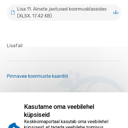
Lisa 11. Ainete jaotused koormusklassides
(XLSX, 17.42 KB)
Lisafail
Pinnavee koormuste kaardid
Kasutame oma veebilehel
Märksõnad: veemajanduskava
küpsiseid
Keskkonnaportaal kasutab oma veebilehel
küpsiseid, et tagada veebilehe toimivus,