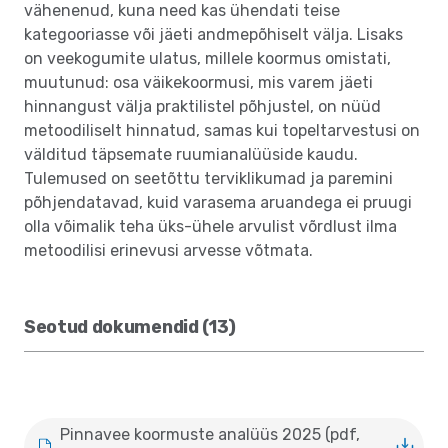
vähenenud, kuna need kas ühendati teise
kategooriasse või jäeti andmepõhiselt välja. Lisaks
on veekogumite ulatus, millele koormus omistati,
muutunud: osa väikekoormusi, mis varem jäeti
hinnangust välja praktilistel põhjustel, on nüüd
metoodiliselt hinnatud, samas kui topeltarvestusi on
välditud täpsemate ruumianalüüside kaudu.
Tulemused on seetõttu terviklikumad ja paremini
põhjendatavad, kuid varasema aruandega ei pruugi
olla võimalik teha üks-ühele arvulist võrdlust ilma
metoodilisi erinevusi arvesse võtmata.
Seotud dokumendid (13)
Pinnavee koormuste analüüs 2025 (pdf,