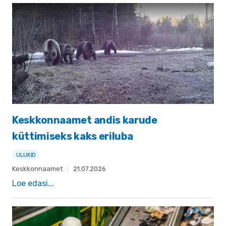
Keskkonnaamet andis karude
küttimiseks kaks eriluba
ULUKID
Keskkonnaamet
|
21.07.2026
Loe edasi...