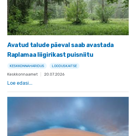
Avatud talude päeval saab avastada
Raplamaa liigirikast puisniitu
KESKKONNAHARIDUS
LOODUSKAITSE
Keskkonnaamet
|
20.07.2026
Loe edasi...