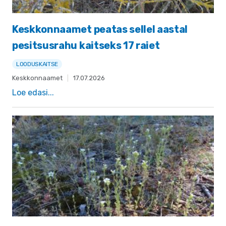
Keskkonnaamet peatas sellel aastal
pesitsusrahu kaitseks 17 raiet
LOODUSKAITSE
Keskkonnaamet
|
17.07.2026
Loe edasi...