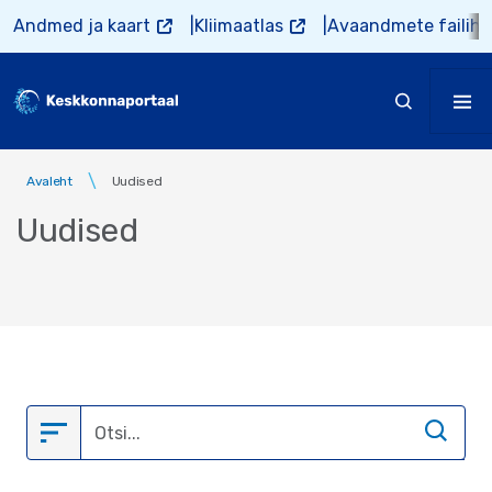
Liigu edasi põhisisu juurde
Andmed ja kaart
Kliimaatlas
Avaandmete failiho
Avaleht
Uudised
Uudised
Empty