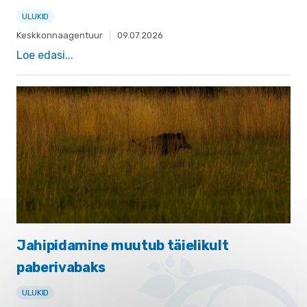
ULUKID
Keskkonnaagentuur
|
09.07.2026
Loe edasi...
Jahipidamine muutub täielikult
paberivabaks
ULUKID