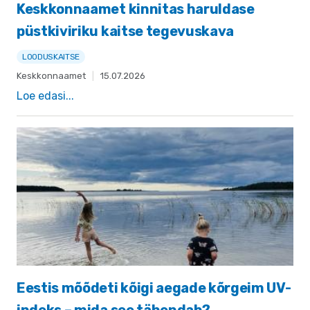
Keskkonnaamet kinnitas haruldase
püstkiviriku kaitse tegevuskava
LOODUSKAITSE
Keskkonnaamet
|
15.07.2026
Loe edasi...
Eestis mõõdeti kõigi aegade kõrgeim UV-