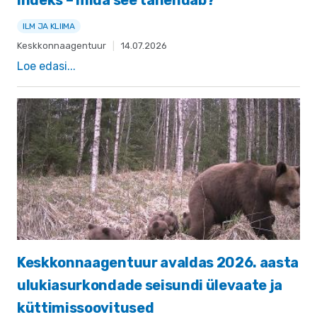
indeks – mida see tähendab?
ILM JA KLIIMA
Keskkonnaagentuur
|
14.07.2026
Loe edasi...
Keskkonnaagentuur avaldas 2026. aasta
ulukiasurkondade seisundi ülevaate ja
küttimissoovitused