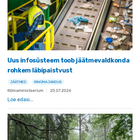
Uus infosüsteem toob jäätmevaldkonda
rohkem läbipaistvust
JÄÄTMED
RINGMAJANDUS
Kliimaministeerium
|
20.07.2026
Loe edasi...