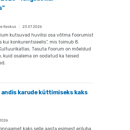
s“
te Keskus
|
23.07.2026
erium kutsuvad huvilisi osa võtma foorumist
 kui konkurentsieelis“, mis toimub 8.
 Kultuurikatlas. Tasuta foorum on mõeldud
e, kuid osalema on oodatud ka teised
ed.
andis karude küttimiseks kaks
.2026
konnaamet kaks selle aasta esimest eriluba