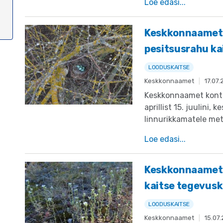
Loe edasi...
Keskkonnaamet p
pesitsusrahu kai
LOODUSKAITSE
Keskkonnaamet
|
17.07
Keskkonnaamet kontro
aprillist 15. juulini,
linnurikkamatele mets
Loe edasi...
Keskkonnaamet k
kaitse tegevus
LOODUSKAITSE
Keskkonnaamet
|
15.07