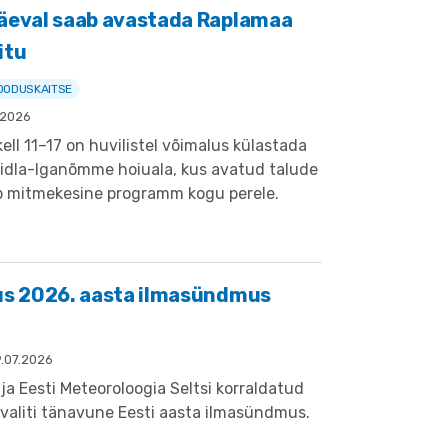
äeval saab avastada Raplamaa
itu
OODUSKAITSE
.2026
kell 11–17 on huvilistel võimalus külastada
idla-Iganõmme hoiuala, kus avatud talude
 mitmekesine programm kogu perele.
us 2026. aasta ilmasündmus
9.07.2026
a Eesti Meteoroloogia Seltsi korraldatud
valiti tänavune Eesti aasta ilmasündmus.