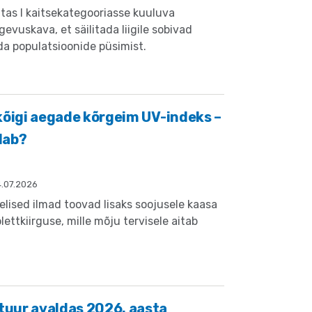
as I kaitsekategooriasse kuuluva
gevuskava, et säilitada liigile sobivad
a populatsioonide püsimist.
kõigi aegade kõrgeim UV-indeks –
dab?
4.07.2026
elised ilmad toovad lisaks soojusele kaasa
ettkiirguse, mille mõju tervisele aitab
uur avaldas 2026. aasta