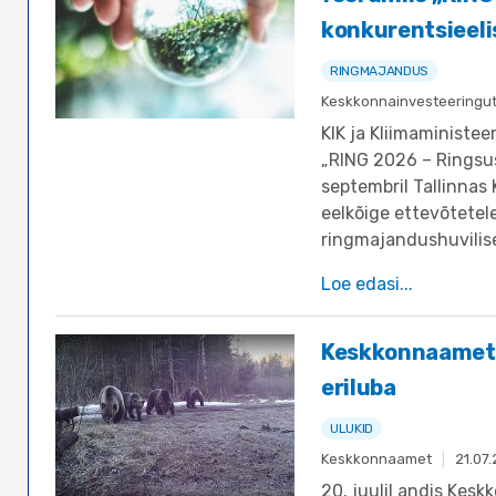
konkurentsieeli
RINGMAJANDUS
Keskkonnainvesteeringu
KIK ja Kliimaministe
„RING 2026 – Ringsus
septembril Tallinnas
eelkõige ettevõtetel
ringmajandushuvilis
Loe edasi...
Keskkonnaamet 
eriluba
ULUKID
Keskkonnaamet
|
21.07
20. juulil andis Kesk