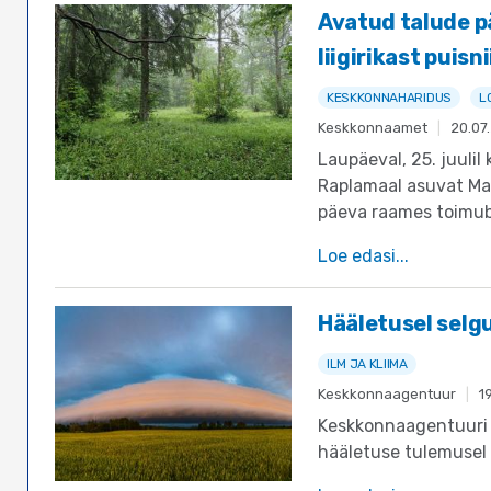
Avatud talude p
liigirikast puisni
KESKKONNAHARIDUS
L
Keskkonnaamet
|
20.07
Laupäeval, 25. juulil 
Raplamaal asuvat Ma
päeva raames toimub
Loe edasi...
Hääletusel selg
ILM JA KLIIMA
Keskkonnaagentuur
|
1
Keskkonnaagentuuri j
hääletuse tulemusel 