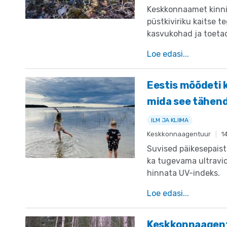
Keskkonnaamet kinnit
püstkiviriku kaitse te
kasvukohad ja toetad
Loe edasi...
Eestis mõõdeti 
mida see tähen
ILM JA KLIIMA
Keskkonnaagentuur
|
1
Suvised päikesepaist
ka tugevama ultraviol
hinnata UV-indeks.
Loe edasi...
Keskkonnaagent