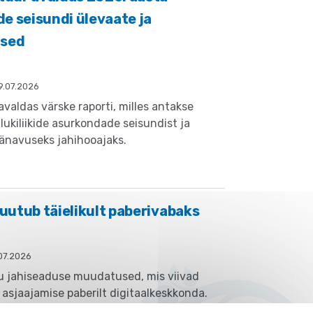
e seisundi ülevaate ja
used
9.07.2026
aldas värske raporti, milles antakse
lukiliikide asurkondade seisundist ja
änavuseks jahihooajaks.
utub täielikult paberivabaks
07.2026
tu jahiseaduse muudatused, mis viivad
 asjaajamise paberilt digitaalkeskkonda.
osüsteemile JAHIS vähendab oluliselt