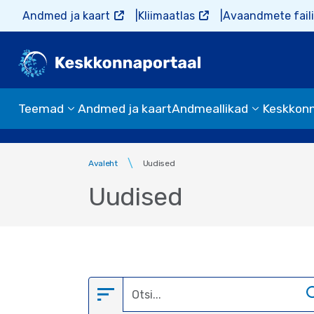
Liigu edasi põhisisu juurde
Andmed ja kaart
Kliimaatlas
Avaandmete faili
Teemad
Andmed ja kaart
Andmeallikad
Keskkon
Avaleht
Uudised
Uudised