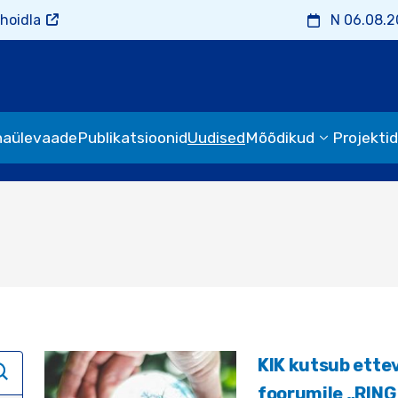
hoidla
N 06.08.
naülevaade
Publikatsioonid
Uudised
Mõõdikud
Projektid
KIK kutsub ette
foorumile „RING