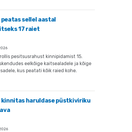
eatas sellel aastal
tseks 17 raiet
.2026
llis pesitsusrahust kinnipidamist 15.
 keskendudes eelkõige kaitsealadele ja kõige
adele, kus peatati kõik raied kohe.
innitas haruldase püstkiviriku
kava
.2026