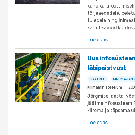
kahe karu küttimisek
tõrjeaedadele, pelet
tuledele ning inimes
karud käinud korduva
Loe edasi...
Uus infosüstee
läbipaistvust
JÄÄTMED
RINGMAJAN
Kliimaministeerium
|
20.
Järgmisel aastal võ
jäätmeinfosüsteem PI
kiirema ja täpsema ü
Loe edasi...