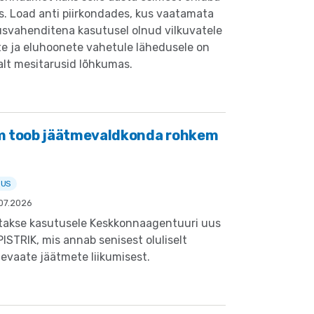
s. Load anti piirkondades, kus vaatamata
usvahenditena kasutusel olnud vilkuvatele
te ja eluhoonete vahetule lähedusele on
lt mesitarusid lõhkumas.
m toob jäätmevaldkonda rohkem
DUS
07.2026
etakse kasutusele Keskkonnaagentuuri uus
STRIK, mis annab senisest oluliselt
levaate jäätmete liikumisest.