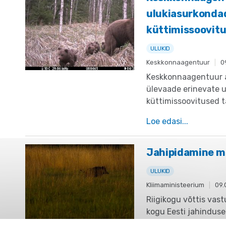
ulukiasurkondad
küttimissoovit
ULUKID
Keskkonnaagentuur
|
0
Keskkonnaagentuur av
ülevaade erinevate u
küttimissoovitused t
Loe edasi...
Jahipidamine mu
ULUKID
Kliimaministeerium
|
09.
Riigikogu võttis vas
kogu Eesti jahinduse
Täielik üleminek inf