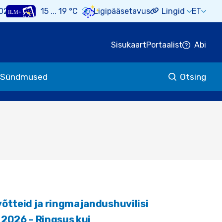
Select 
2026
15 ... 19 °C
Ligipääsetavus
Lingid
ET
Empty
Empty
Empty
Empty
Sisukaart
Portaalist
Abi
Sündmused
Otsing
võtteid ja ringmajandushuvilisi
 2026 – Ringsus kui