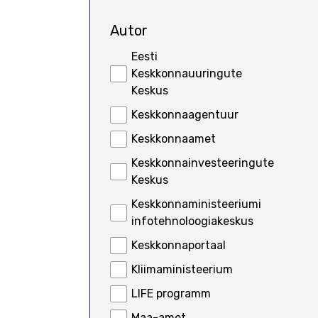
Empty
Autor
Eesti
Keskkonnauuringute
Keskus
Keskkonnaagentuur
Keskkonnaamet
Keskkonnainvesteeringute
Keskus
Keskkonnaministeeriumi
infotehnoloogiakeskus
Keskkonnaportaal
Kliimaministeerium
LIFE programm
Maa-amet