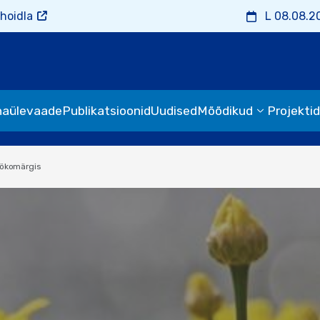
hoidla
L 08.08.2
naülevaade
Publikatsioonid
Uudised
Mõõdikud
Projektid
u ökomärgis