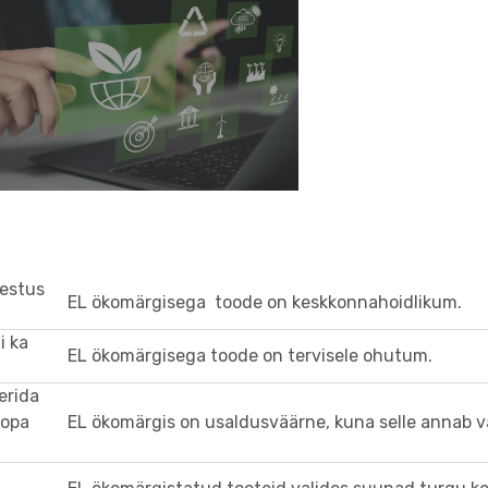
õestus
EL ökomärgisega toode on keskkonnahoidlikum.
i ka
EL ökomärgisega toode on tervisele ohutum.
erida
oopa
EL ökomärgis on usaldusväärne, kuna selle annab v