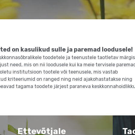
ed on kasulikud sulle ja paremad loodusele!
skkonnasõbralikele toodetele ja teenustele taotletav märgis
 just need, mis on nii loodusele kui ka meie tervisele parema
etu institutsioon tootele või teenusele, mis vastab
tud kriteeriumid on ranged ning neid ajakohastatakse ning
 peavad tagama toodete järjest paraneva keskkonnahoidlikk
Ettevõtjale
Ta