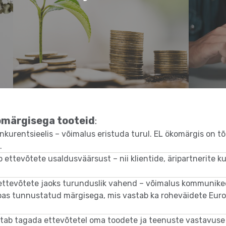
komärgisega tooteid
:
kurentsieelis – võimalus eristuda turul. EL ökomärgis on t
.
ttevõtete usaldusväärsust – nii klientide, äripartnerite ku
ettevõtete jaoks turunduslik vahend – võimalus kommunike
pas tunnustatud märgisega, mis vastab ka roheväidete Eur
tab tagada ettevõtetel oma toodete ja teenuste vastavuse