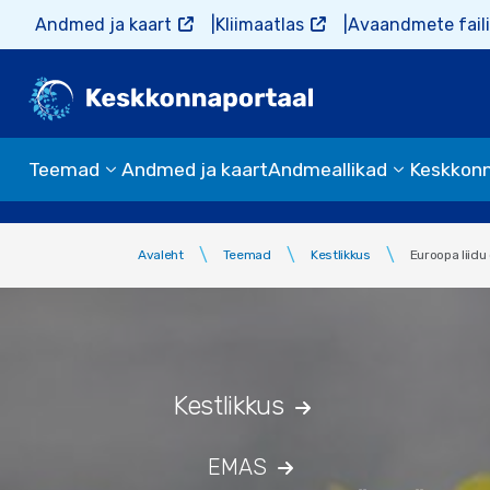
Liigu edasi põhisisu juurde
Andmed ja kaart
Kliimaatlas
Avaandmete faili
Teemad
Andmed ja kaart
Andmeallikad
Keskkon
Avaleht
Teemad
Kestlikkus
Euroopa liid
Kestlikkus
EMAS