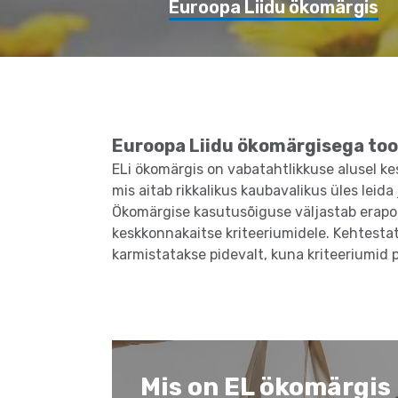
Euroopa Liidu ökomärgis
Euroopa Liidu ökomärgisega toot
ELi ökomärgis on vabatahtlikkuse alusel ke
mis aitab rikkalikus kaubavalikus üles leida
Ökomärgise kasutusõiguse väljastab erapool
keskkonnakaitse kriteeriumidele. Kehtesta
karmistatakse pidevalt, kuna kriteeriumid
Mis on EL ökomärgis