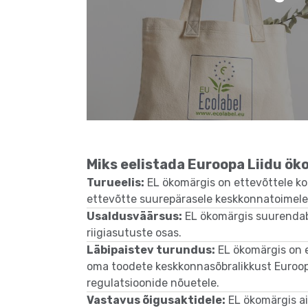
Miks eelistada Euroopa Liidu ö
Turueelis:
EL ökomärgis on ettevõttele kon
ettevõtte suurepärasele keskkonnatoimele
Usaldusväärsus:
EL ökomärgis suurendab e
riigiasutuste osas.
Läbipaistev turundus:
EL ökomärgis on 
oma toodete keskkonnasõbralikkust Euroo
regulatsioonide nõuetele.
Vastavus õigusaktidele:
EL ökomärgis ai