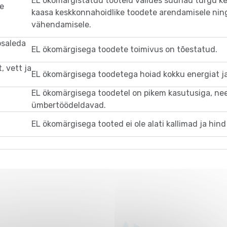
EL ökomärgistatud tooteid valides suunad turgu ke
se
kaasa keskkonnahoidlike toodete arendamisele nin
vähendamisele.
osaleda
EL ökomärgisega toodete toimivus on tõestatud.
, vett ja
EL ökomärgisega toodetega hoiad kokku energiat ja
EL ökomärgisega toodetel on pikem kasutusiga, ne
ümbertöödeldavad.
EL ökomärgisega tooted ei ole alati kallimad ja hin