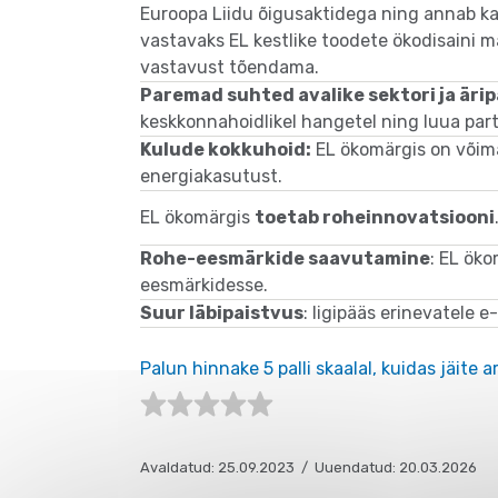
Euroopa Liidu õigusaktidega ning annab ka
vastavaks EL kestlike toodete ökodisaini 
vastavust tõendama.
Paremad suhted avalike sektori ja äri
keskkonnahoidlikel hangetel ning luua par
Kulude kokkuhoid:
EL ökomärgis on võimal
energiakasutust.
EL ökomärgis
toetab roheinnovatsiooni
Rohe-eesmärkide saavutamine
: EL ök
eesmärkidesse.
Suur läbipaistvus
: ligipääs erinevatele 
Empty
Empty
Empty
Empty
Palun hinnake 5 palli skaalal, kuidas jäite ar
Empty
Empty
Empty
Avaldatud: 25.09.2023 / Uuendatud: 20.03.2026