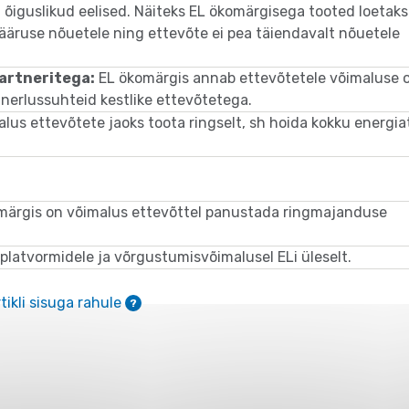
 õiguslikud eelised. Näiteks EL ökomärgisega tooted loetak
määruse nõuetele ning ettevõte ei pea täiendavalt nõuetele
partneritega:
EL ökomärgis annab ettevõtetele võimaluse 
tnerlussuhteid kestlike ettevõtetega.
us ettevõtete jaoks toota ringselt, sh hoida kokku energiat
.
omärgis on võimalus ettevõttel panustada ringmajanduse
e-platvormidele ja võrgustumisvõimalusel ELi üleselt.
tikli sisuga rahule
?