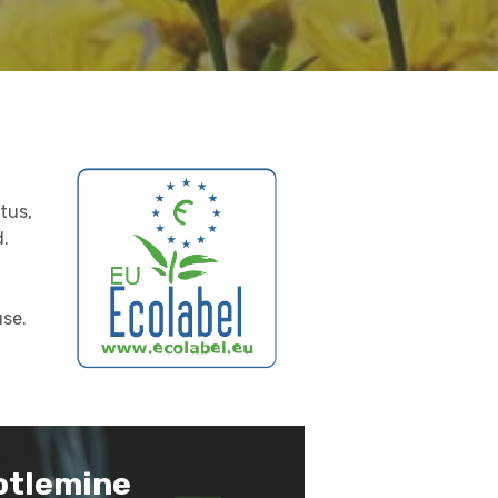
tus,
d.
use.
otlemine