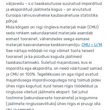
väljavedu – s.o taaskasutusse suunatud imporditud
ja eksporditud jäätmete kogus – on arvutatud
Euroopa rahvusvahelise kaubavahetuse statistika
põhjal.
Mida kõrgem on riigi ringleva materjali määr (CMU)
seda rohkem sekundaarseid materjale asendab
esmast toorainet, vähendades seega esmase
materjali kaevandamise keskkonnamõju:
CMU = U/M
.
See näitaja mõõdab nii riigi võimet toota teisest
toorainet ja ka püüdlusi koguda jäätmeid
taaskasutamiseks. Suletud majanduses, kus ei
impordita ega ekspordita, on need väärtused samad
ja CMU on 100%. Tegelikkuses on aga riigid avatud
majandusega impordivoogudega ning toimub pidev
ühes riigis kogutud, kuid teises riigis töödeldud ja
ringlusse võetud jäätmete eksport. Sel juhul
tootmine (sekundaarsete toorainete) ja kogumine
(jäätmete ringlussevõtuks) ühes riigis ei pruugi olla
üks ja seesama.