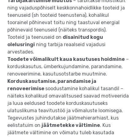
Tarbijakäitumise muutus
– tarbitakse mõistlikult
ning vajaduspõhiselt keskkonnahoidlikke tooteid ja
teenuseid (sh tooteid teenustena), kohalikul
toorainel põhinevat toitu ning taastuval energial
põhinevaid teenuseid (näiteks transpordis).
Tooteid ja teenuseid on
disainitud kogu
olelusringi
ning tarbija reaalseid vajadusi
arvestades.
Toodete võimalikult kaua kasutuses hoidmine
–
korduskasutus, ümberkujundamine, parandamine,
renoveerimine, kasutusotstarbe muutmine.
Korduskasutamise, parandamise ja
renoveerimise
soodustamine kohalikul tasandil –
näiteks kohalikud omavalitsused saavad motiveerida
ja luua eeldused toodete korduskasutuseks
ulatuslikuma teavitustöö ja võimaluste loomisega.
Tegevustes juhindutakse jäätmehierarhiast, kus
eelistatuim on
jäätmetekke vältimine
. Kus
jäätmete vältimine on võimatu tuleb kasutada