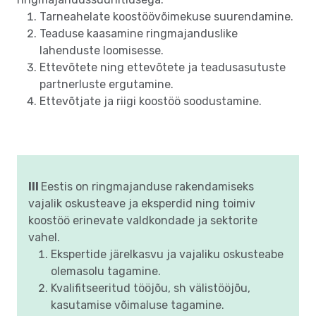
Tarneahelate koostöövõimekuse suurendamine.
Teaduse kaasamine ringmajanduslike
lahenduste loomisesse.
Ettevõtete ning ettevõtete ja teadusasutuste
partnerluste ergutamine.
Ettevõtjate ja riigi koostöö soodustamine.
III
Eestis on ringmajanduse rakendamiseks
vajalik oskusteave ja eksperdid ning toimiv
koostöö erinevate valdkondade ja sektorite
vahel.
Ekspertide järelkasvu ja vajaliku oskusteabe
olemasolu tagamine.
Kvalifitseeritud tööjõu, sh välistööjõu,
kasutamise võimaluse tagamine.