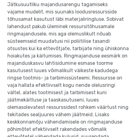
Jätkusuutliku majandusarengu tagamiseks
vajame mudelit, mis suunaks loodusressursside
tõhusamat kasutust läbi materjaliringluse. Sobivat
lahendust pakub üleminek ressursitõhusamale
ringmajandusele, mis aga olemuslikult nõuab
süsteemseid muudatusi nii poliitilise tasandi
otsustes kui ka ettevõtjate, tarbijate ning ühiskonna
hoiakutes ja käitumises. Ringmajanduse eesmärk on
majanduskasvu lahtisidumine esmase toorme
kasutusest luues võimalikult väikeste kadudega
ringse tootmis- ja tarbimissüsteemi. Ressursse on
vaja hallata efektiivselt kogu nende olelusringi
vältel, alates tootmisest ja tarbimisest kuni
jäätmekäitluse ja taaskasutuseni, luues
olemasolevatest ressurssidest rohkem väärtust ning
tekitades sealjuures vähem jäätmeid. Lisaks
keskkonnamõju vähendamisele on ringmajanduse
põhimõtet efektiivselt rakendades võimalik
ettevõtetel vähendada kulusid, suurendada