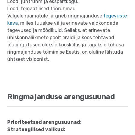
Loodi juhtrühm ja ekspertkogu.
Loodi temaatilised töörühmad.
Valgele raamatule järgneb ringmajanduse
tegevuste
kava
, milles tuuakse välja erinevate valdkondade
tegevused ja mõõdikuid. Selleks, et erinevate
ühiskonnaliikmete poolt eraldi ja koos tehtavad
jõupingutused oleksid kooskõlas ja tagaksid tõhusa
ringmajanduse toimimise Eestis, on oluline lähtuda
ühtsest visioonist.
Ringmajanduse arengusuunad
Prioriteetsed arengusuunad:
Strateegilised valikud: