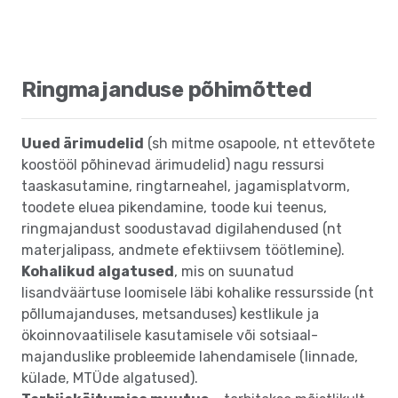
Ringmajanduse põhimõtted
Uued ärimudelid
(sh mitme osapoole, nt ettevõtete
koostööl põhinevad ärimudelid) nagu ressursi
taaskasutamine, ringtarneahel, jagamisplatvorm,
toodete eluea pikendamine, toode kui teenus,
ringmajandust soodustavad digilahendused (nt
materjalipass, andmete efektiivsem töötlemine).
Kohalikud algatused
, mis on suunatud
lisandväärtuse loomisele läbi kohalike ressursside (nt
põllumajanduses, metsanduses) kestlikule ja
ökoinnovaatilisele kasutamisele või sotsiaal-
majanduslike probleemide lahendamisele (linnade,
külade, MTÜde algatused).