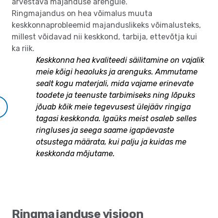
arvestava majanduse arengule.
Ringmajandus on hea võimalus muuta
keskkonnaprobleemid majanduslikeks võimalusteks,
millest võidavad nii keskkond, tarbija, ettevõtja kui
ka riik.
Keskkonna hea kvaliteedi säilitamine on vajalik
meie kõigi heaoluks ja arenguks. Ammutame
sealt kogu materjali, mida vajame erinevate
toodete ja teenuste tarbimiseks ning lõpuks
jõuab kõik meie tegevusest ülejääv ringiga
tagasi keskkonda. Igaüks meist osaleb selles
ringluses ja seega saame igapäevaste
otsustega määrata, kui palju ja kuidas me
keskkonda mõjutame.
Ringmajanduse visioon