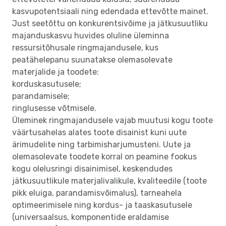
kasvupotentsiaali ning edendada ettevõtte mainet.
Just seetõttu on konkurentsivõime ja jätkusuutliku
majanduskasvu huvides oluline üleminna
ressursitõhusale ringmajandusele, kus
peatähelepanu suunatakse olemasolevate
materjalide ja toodete:
korduskasutusele;
parandamisele;
ringlusesse võtmisele.
Üleminek ringmajandusele vajab muutusi kogu toote
väärtusahelas alates toote disainist kuni uute
ärimudelite ning tarbimisharjumusteni. Uute ja
olemasolevate toodete korral on peamine fookus
kogu olelusringi disainimisel, keskendudes
jätkusuutlikule materjalivalikule, kvaliteedile (toote
pikk eluiga, parandamisvõimalus), tarneahela
optimeerimisele ning kordus- ja taaskasutusele
(universaalsus, komponentide eraldamise