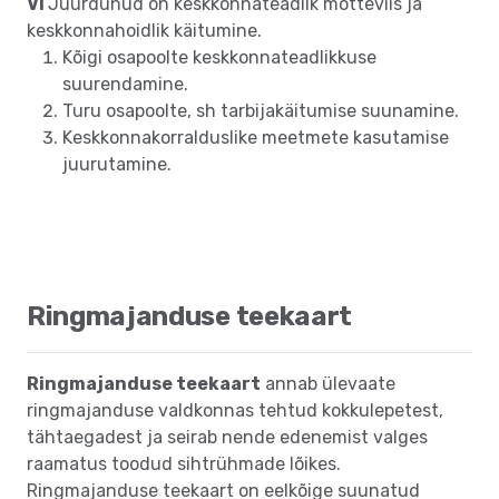
VI
Juurdunud on keskkonnateadlik mõtteviis ja
keskkonnahoidlik käitumine.
Kõigi osapoolte keskkonnateadlikkuse
suurendamine.
Turu osapoolte, sh tarbijakäitumise suunamine.
Keskkonnakorralduslike meetmete kasutamise
juurutamine.
Ringmajanduse teekaart
Ringmajanduse teekaart
annab ülevaate
ringmajanduse valdkonnas tehtud kokkulepetest,
tähtaegadest ja seirab nende edenemist valges
raamatus toodud sihtrühmade lõikes.
Ringmajanduse teekaart on eelkõige suunatud