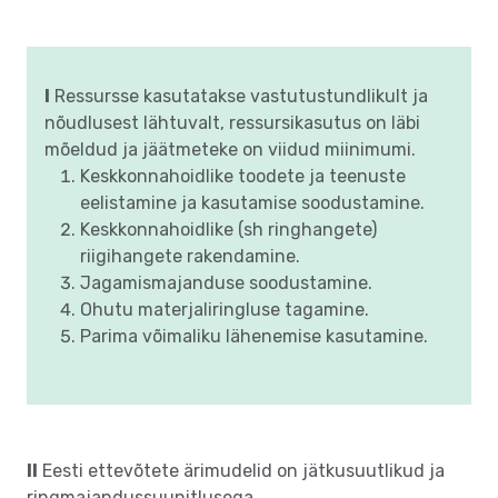
I
Ressursse kasutatakse vastutustundlikult ja
nõudlusest lähtuvalt, ressursikasutus on läbi
mõeldud ja jäätmeteke on viidud miinimumi.
Keskkonnahoidlike toodete ja teenuste
eelistamine ja kasutamise soodustamine.
Keskkonnahoidlike (sh ringhangete)
riigihangete rakendamine.
Jagamismajanduse soodustamine.
Ohutu materjaliringluse tagamine.
Parima võimaliku lähenemise kasutamine.
II
Eesti ettevõtete ärimudelid on jätkusuutlikud ja
ringmajandussuunitlusega.