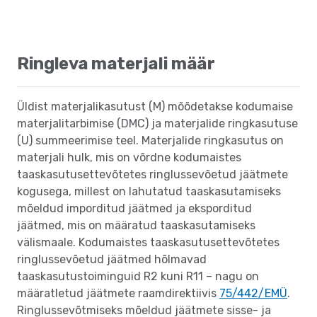
Ringleva materjali määr
Üldist materjalikasutust (M) mõõdetakse kodumaise
materjalitarbimise (DMC) ja materjalide ringkasutuse
(U) summeerimise teel. Materjalide ringkasutus on
materjali hulk, mis on võrdne kodumaistes
taaskasutusettevõtetes ringlussevõetud jäätmete
kogusega, millest on lahutatud taaskasutamiseks
mõeldud imporditud jäätmed ja eksporditud
jäätmed, mis on määratud taaskasutamiseks
välismaale. Kodumaistes taaskasutusettevõtetes
ringlussevõetud jäätmed hõlmavad
taaskasutustoiminguid R2 kuni R11 – nagu on
määratletud jäätmete raamdirektiivis
75/442/EMÜ
.
Ringlussevõtmiseks mõeldud jäätmete sisse- ja