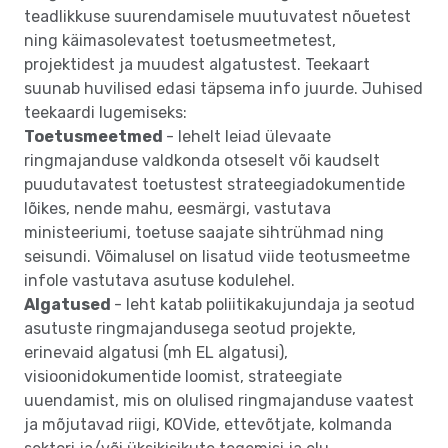
teadlikkuse suurendamisele muutuvatest nõuetest
ning käimasolevatest toetusmeetmetest,
projektidest ja muudest algatustest. Teekaart
suunab huvilised edasi täpsema info juurde. Juhised
teekaardi lugemiseks:
Toetusmeetmed
- lehelt leiad ülevaate
ringmajanduse valdkonda otseselt või kaudselt
puudutavatest toetustest strateegiadokumentide
lõikes, nende mahu, eesmärgi, vastutava
ministeeriumi, toetuse saajate sihtrühmad ning
seisundi. Võimalusel on lisatud viide teotusmeetme
infole vastutava asutuse kodulehel.
Algatused
- leht katab poliitikakujundaja ja seotud
asutuste ringmajandusega seotud projekte,
erinevaid algatusi (mh EL algatusi),
visioonidokumentide loomist, strateegiate
uuendamist, mis on olulised ringmajanduse vaatest
ja mõjutavad riigi, KOVide, ettevõtjate, kolmanda