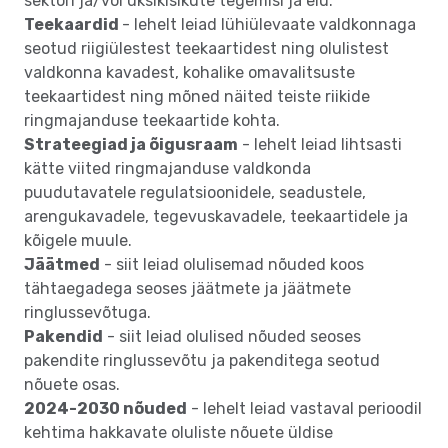
sektori ja/või üksikisikute tegemisi ja elu.
Teekaardid
- lehelt leiad lühiülevaate valdkonnaga
seotud riigiülestest teekaartidest ning olulistest
valdkonna kavadest, kohalike omavalitsuste
teekaartidest ning mõned näited teiste riikide
ringmajanduse teekaartide kohta.
Strateegiad ja õigusraam
- lehelt leiad lihtsasti
kätte viited ringmajanduse valdkonda
puudutavatele regulatsioonidele, seadustele,
arengukavadele, tegevuskavadele, teekaartidele ja
kõigele muule.
Jäätmed
- siit leiad olulisemad nõuded koos
tähtaegadega seoses jäätmete ja jäätmete
ringlussevõtuga.
Pakendid
- siit leiad olulised nõuded seoses
pakendite ringlussevõtu ja pakenditega seotud
nõuete osas.
2024-2030 nõuded
- lehelt leiad vastaval perioodil
kehtima hakkavate oluliste nõuete üldise