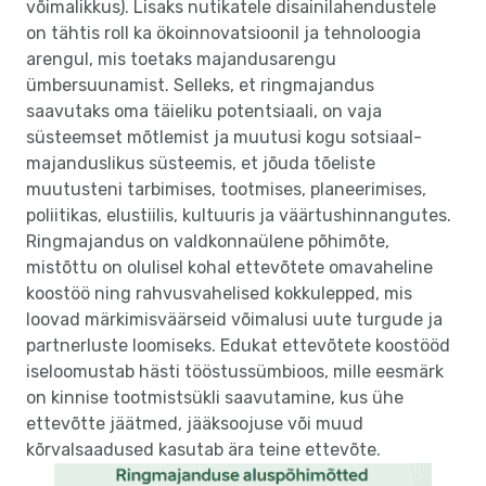
võimalikkus). Lisaks nutikatele disainilahendustele
on tähtis roll ka ökoinnovatsioonil ja tehnoloogia
arengul, mis toetaks majandusarengu
ümbersuunamist. Selleks, et ringmajandus
saavutaks oma täieliku potentsiaali, on vaja
süsteemset mõtlemist ja muutusi kogu sotsiaal-
majanduslikus süsteemis, et jõuda tõeliste
muutusteni tarbimises, tootmises, planeerimises,
poliitikas, elustiilis, kultuuris ja väärtushinnangutes.
Ringmajandus on valdkonnaülene põhimõte,
mistõttu on olulisel kohal ettevõtete omavaheline
koostöö ning rahvusvahelised kokkulepped, mis
loovad märkimisväärseid võimalusi uute turgude ja
partnerluste loomiseks. Edukat ettevõtete koostööd
iseloomustab hästi tööstussümbioos, mille eesmärk
on kinnise tootmistsükli saavutamine, kus ühe
ettevõtte jäätmed, jääksoojuse või muud
kõrvalsaadused kasutab ära teine ettevõte.