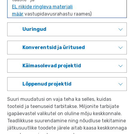
EL riikide ringleva materjali
määr
vastupidavusrahastu raames)
Uuringud
Konverentsid ja üritused
Käimasolevad projektid
Lõppenud projektid
Suuri muudatusi on vaja teha ka selles, kuidas
tooteid ja teenuseid tarbitakse. Miljonite tarbijate
igapäevastel valikutel on oluline mõju keskkonnale.
Teadlikkuse suurendamine ning nõudluse tekitamine
jätkusuutlike toodete järele aitab kaasa keskkonnaga