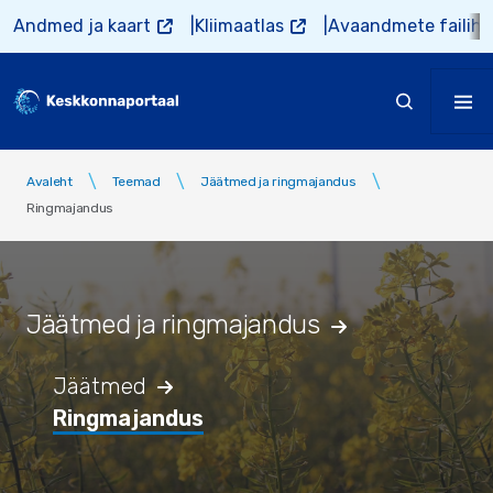
Liigu edasi põhisisu juurde
Andmed ja kaart
Kliimaatlas
Avaandmete failiho
Avaleht
Teemad
Jäätmed ja ringmajandus
Ringmajandus
Jäätmed ja ringmajandus
Jäätmed
Ringmajandus