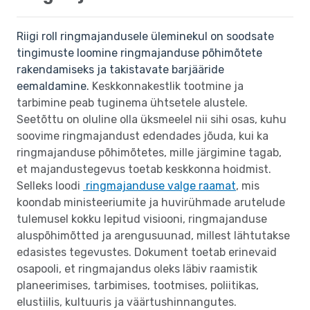
Riigi roll ringmajandusele üleminekul on soodsate
tingimuste loomine ringmajanduse põhimõtete
rakendamiseks ja takistavate barjääride
eemaldamine.
Keskkonnakestlik tootmine ja
tarbimine peab tuginema ühtsetele alustele.
Seetõttu on oluline olla üksmeelel nii sihi osas, kuhu
soovime ringmajandust edendades jõuda, kui ka
ringmajanduse põhimõtetes, mille järgimine tagab,
et majandustegevus toetab keskkonna hoidmist.
Selleks loodi
ringmajanduse valge raamat
, mis
koondab ministeeriumite ja huvirühmade arutelude
tulemusel kokku lepitud visiooni, ringmajanduse
aluspõhimõtted ja arengusuunad, millest lähtutakse
edasistes tegevustes. Dokument toetab erinevaid
osapooli, et ringmajandus oleks läbiv raamistik
planeerimises, tarbimises, tootmises, poliitikas,
elustiilis, kultuuris ja väärtushinnangutes.