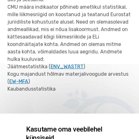
CMU määra indikaator põhineb ametlikul statistikal,
mille liikmesriigid on koostanud ja teatanud Eurostat
juriidiliste kohustuste alusel. Need on olemasolevad
andmeallikad, mis ei nõua lisakoormust. Andmed on
kättesaadavad kõigi liikmesriikide ja ELi
koondnäitajate kohta. Andmed on olemas mitme
aasta kohta, võimaldades luua aegridu. Andmete
hulka kuuluvad:
Jäätmestatistika (
ENV_WASTRT
)
Kogu majandust hõlmav materjalivoogude arvestus
(
EW-MFA
)
Kaubandusstatistika
Kasutame oma veebilehel
küpsiseid