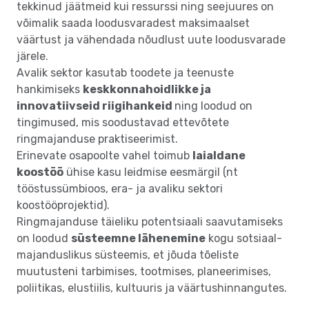
tekkinud jäätmeid kui ressurssi ning seejuures on
võimalik saada loodusvaradest maksimaalset
väärtust ja vähendada nõudlust uute loodusvarade
järele.
Avalik sektor kasutab toodete ja teenuste
hankimiseks
keskkonnahoidlikke ja
innovatiivseid riigihankeid
ning loodud on
tingimused, mis soodustavad ettevõtete
ringmajanduse praktiseerimist.
Erinevate osapoolte vahel toimub
laialdane
koostöö
ühise kasu leidmise eesmärgil (nt
tööstussümbioos, era- ja avaliku sektori
koostööprojektid).
Ringmajanduse täieliku potentsiaali saavutamiseks
on loodud
süsteemne lähenemine
kogu sotsiaal-
majanduslikus süsteemis, et jõuda tõeliste
muutusteni tarbimises, tootmises, planeerimises,
poliitikas, elustiilis, kultuuris ja väärtushinnangutes.