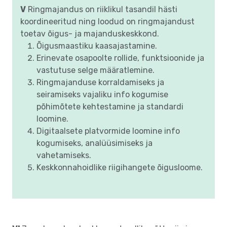
V
Ringmajandus on riiklikul tasandil hästi
koordineeritud ning loodud on ringmajandust
toetav õigus- ja majanduskeskkond.
Õigusmaastiku kaasajastamine.
Erinevate osapoolte rollide, funktsioonide ja
vastutuse selge määratlemine.
Ringmajanduse korraldamiseks ja
seiramiseks vajaliku info kogumise
põhimõtete kehtestamine ja standardi
loomine.
Digitaalsete platvormide loomine info
kogumiseks, analüüsimiseks ja
vahetamiseks.
Keskkonnahoidlike riigihangete õigusloome.