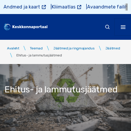
Liigu edasi põhisisu juurde
Andmed ja kaart
Kliimaatlas
Avaandmete failiho
Avaleht
Teemad
Jäätmed ja ringmajandus
Jäätmed
Ehitus- ja lammutusjäätmed
Ehitus- ja lammutusjäätmed