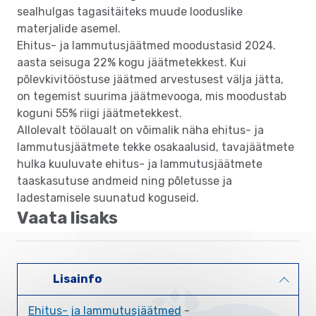
sealhulgas tagasitäiteks muude looduslike
materjalide asemel.
Ehitus- ja lammutusjäätmed moodustasid 2024.
aasta seisuga 22% kogu jäätmetekkest. Kui
põlevkivitööstuse jäätmed arvestusest välja jätta,
on tegemist suurima jäätmevooga, mis moodustab
koguni 55% riigi jäätmetekkest.
Allolevalt töölaualt on võimalik näha ehitus- ja
lammutusjäätmete tekke osakaalusid, tavajäätmete
hulka kuuluvate ehitus- ja lammutusjäätmete
taaskasutuse andmeid ning põletusse ja
ladestamisele suunatud koguseid.
Vaata lisaks
Lisainfo
Ehitus- ja lammutusjäätmed
-