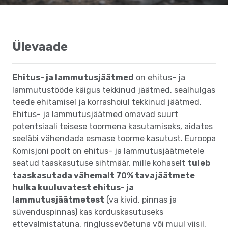
Ülevaade
Ehitus- ja lammutusjäätmed
on ehitus- ja
lammutustööde käigus tekkinud jäätmed, sealhulgas
teede ehitamisel ja korrashoiul tekkinud jäätmed.
Ehitus- ja lammutusjäätmed omavad suurt
potentsiaali teisese toormena kasutamiseks, aidates
seeläbi vähendada esmase toorme kasutust. Euroopa
Komisjoni poolt on ehitus- ja lammutusjäätmetele
seatud taaskasutuse sihtmäär, mille kohaselt
tuleb
taaskasutada vähemalt 70% tavajäätmete
hulka kuuluvatest ehitus- ja
lammutusjäätmetest
(va kivid, pinnas ja
süvenduspinnas) kas korduskasutuseks
ettevalmistatuna, ringlussevõetuna või muul viisil,