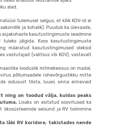
s saadi analüüsi teostamise ajaks.
ku alad.
alüüsi tulemusel selgus, et kõik KOV-id ei
 maakondlik ja kohalik). Puudub ka ülevaade,
ka asjakohaste kasutustingimuste seadmine
 tuleks jälgida. Koos kasutustingimuste
ing määratud kasutustingimused oleksid
s vastutajad (valitsus või KOV), vastavalt
aastike looduslik mitmekesisus on madal,
oovitus põllumaadele rohevõrgustikku mitte
ade sidusust tõsta, luues sinna erinevaid
lt ning on toodud välja, kuidas peaks
muutuma.
Lisaks on esitatud soovitused ka
 et ökosüsteemide seisund ja RV toimimine
a läbi RV koridore, takistades nende