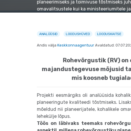
planeerimiseks ja toimivuse tõstmiseks juh
omavalitsustele kui ka ministeeriumitele ja
ANALÜÜSID
LOODUSHÜVED
LOODUSKAITSE
Andis välja
Keskkonnaagentuur
Avaldatud: 07.07.2
Rohevõrgustik (RV) on 
majandustegevuse mõjusid tas
mis koosneb tugiala
Projekti eesmärgiks oli analüüsida kohal
planeeringute kvaliteedi tõstmiseks. Lisa
mõeldud nii planeerijatele, kohalikele om
lehekülje lõpus.
Töös on läbivaks teemaks rohevõrgus
aspektil, millega rohevõrgustiku plan