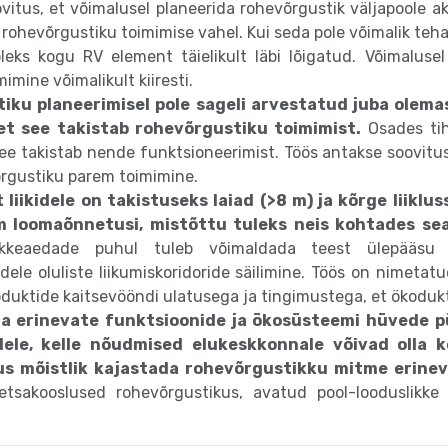
ovitus, et võimalusel planeerida rohevõrgustik väljapoole a
rohevõrgustiku toimimise vahel. Kui seda pole võimalik teha,
i oleks kogu RV element täielikult läbi lõigatud. Võimaluse
mine võimalikult kiiresti.
tiku planeerimisel pole sageli arvestatud juba olem
 et see takistab rohevõrgustiku toimimist.
Osades ti
t see takistab nende funktsioneerimist. Töös antakse soovi
õrgustiku parem toimimine.
t liikidele on takistuseks laiad (>8 m) ja kõrge liik
em loomaõnnetusi, mistõttu tuleks neis kohtades sead
õkkeaedade puhul tuleb võimaldada teest ülepääsu 
idele oluliste liikumiskoridoride säilimine. Töös on nimet
uktide kaitsevööndi ulatusega ja tingimustega, et ökoduk
 erinevate funktsioonide ja ökosüsteemi hüvede püs
idele, kelle nõudmised elukeskkonnale võivad olla
vikus mõistlik kajastada rohevõrgustikku mitme erin
sakooslused rohevõrgustikus, avatud pool-looduslikke ko