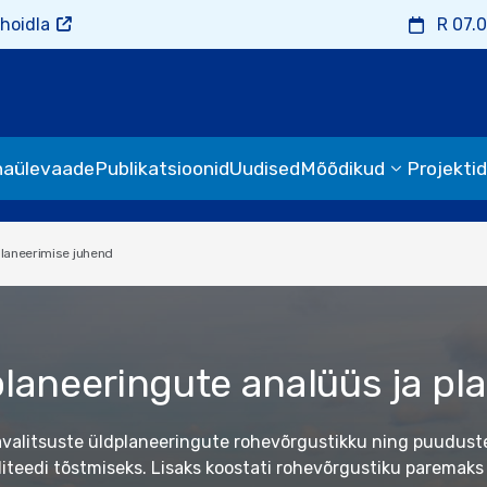
hoidla
R 07.
naülevaade
Publikatsioonid
Uudised
Mõõdikud
Projektid
planeerimise juhend
planeeringute analüüs ja pl
avalitsuste üldplaneeringute rohevõrgustikku ning puudust
liteedi tõstmiseks. Lisaks koostati rohevõrgustiku paremaks