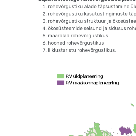
rohevõrgustiku alade täpsustamine ül
rohevõrgustiku kasutustingimuste tä
rohevõrgustiku struktuur ja ökosüste
ökosüsteemide seisund ja sidusus roh
maardlad rohevõrgustikus
hooned rohevõrgustikus
liiklustaristu rohevõrgustikus.