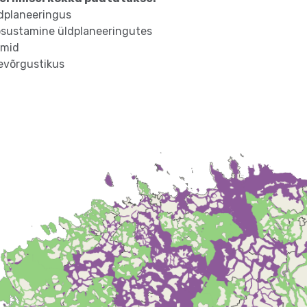
dplaneeringus
psustamine üldplaneeringutes
emid
evõrgustikus