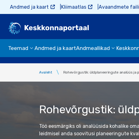
Liigu edasi põhisisu juurde
Andmed ja kaart
Kliimaatlas
Avaandmete faili
Teemad
Andmed ja kaart
Andmeallikad
Keskkon
Avaleht
Rohevõrgustik: üldplaneeringute analüüs ja 
Rohevõrgustik: üld
Töö eesmärgiks oli analüüsida kohalike om
leidmisel anda soovitusi planeeringute kva