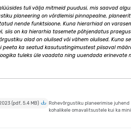
lüüsides tuli välja mitmeid puudusi, mis saavad alg
tiku planeering on võrdlemisi pinnapealne, planeerit
astatud nende funktsioone. Kuna hierarhiad on varas
l, siis on ka hierarhia tasemete põhjendatus praeguse
võrgustiku alad on olulised või vähem olulised. Kuna 
is ei peeta ka seatud kasutustingimustest piisaval määr
oogika tuleks üle vaadata ning uuendada erinevate mi
023 (pdf, 5.4 MB)
Rohevõrgustiku planeerimise juhend 2
kohalikele omavalitsustele kui ka min