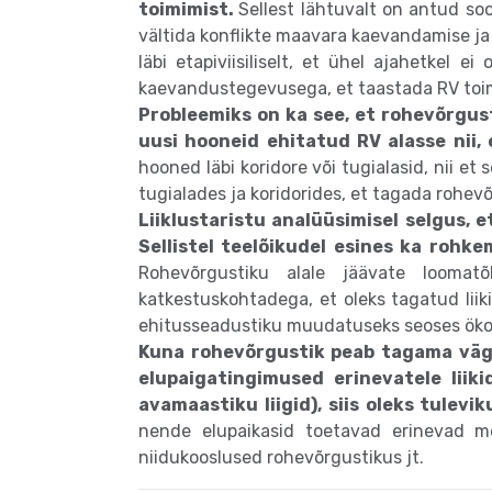
toimimist.
Sellest lähtuvalt on antud so
vältida konflikte maavara kaevandamise ja 
läbi etapiviisiliselt, et ühel ajahetkel e
kaevandustegevusega, et taastada RV toimi
Probleemiks on ka see, et rohevõrgus
uusi hooneid ehitatud RV alasse nii,
hooned läbi koridore või tugialasid, nii e
tugialades ja koridorides, et tagada rohev
Liiklustaristu analüüsimisel selgus, e
Sellistel teelõikudel esines ka rohk
Rohevõrgustiku alale jäävate loomat
katkestuskohtadega, et oleks tagatud liik
ehitusseadustiku muudatuseks seoses ökod
Kuna rohevõrgustik peab tagama väga
elupaigatingimused erinevatele liik
avamaastiku liigid), siis oleks tule
nende elupaikasid toetavad erinevad met
niidukooslused rohevõrgustikus jt.