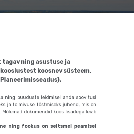
t tagav ning asustuse ja
 kooslustest koosnev süsteem,
(Planeerimisseadus).
sa ning puuduste leidmisel anda soovitusi
eks ja toimivuse tõstmiseks juhend, mis on
le. Mõlemad dokumendid koos lisadega leiab
ine ning fookus on seitsmel peamisel