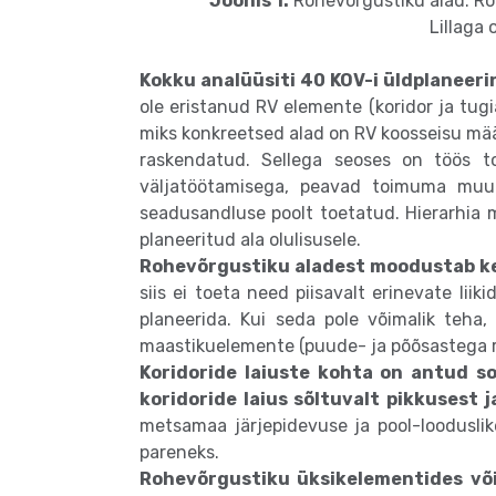
Joonis 1.
Rohevõrgustiku alad. Ro
Lillaga
Kokku analüüsiti 40 KOV-i üldplaneerin
ole eristanud RV elemente (koridor ja tugia
miks konkreetsed alad on RV koosseisu mä
raskendatud. Sellega seoses on töös to
väljatöötamisega, peavad toimuma muud
seadusandluse poolt toetatud. Hierarhia m
planeeritud ala olulisusele.
Rohevõrgustiku aladest moodustab k
siis ei toeta need piisavalt erinevate li
planeerida. Kui seda pole võimalik teha,
maastikuelemente (puude- ja põõsastega r
Koridoride laiuste kohta on antud so
koridoride laius sõltuvalt pikkusest
metsamaa järjepidevuse ja pool-looduslik
pareneks.
Rohevõrgustiku üksikelementides või