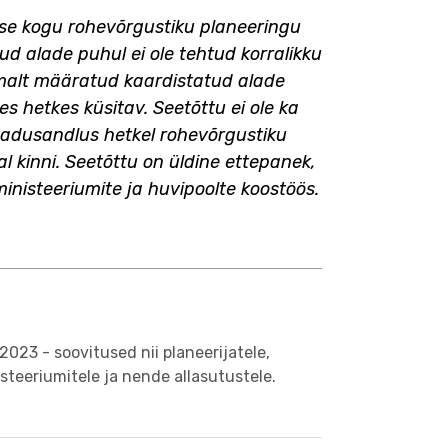
use kogu rohevõrgustiku planeeringu
ud alade puhul ei ole tehtud korralikku
emalt määratud kaardistatud alade
s hetkes küsitav. Seetõttu ei ole ka
seadusandlus hetkel rohevõrgustiku
al kinni. Seetõttu on üldine ettepanek,
nisteeriumite ja huvipoolte koostöös.
023 - soovitused nii planeerijatele,
isteeriumitele ja nende allasutustele.