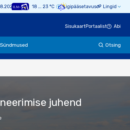
08.2026
18 ... 23 °C
Ligipääsetavus
Lingid
Sisukaart
Portaalist
Abi
Sündmused
Otsing
aneerimise juhend
e