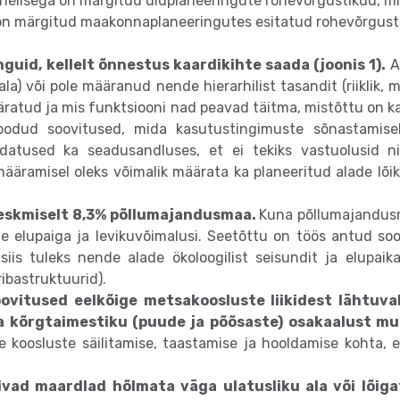
helisega on märgitud üldplaneeringute rohevõrgustikud, mi
 on märgitud maakonnaplaneeringutes esitatud rohevõrgusti
guid, kellelt õnnestus kaardikihte saada (joonis 1).
An
la) või pole määranud nende hierarhilist tasandit (riiklik,
äratud ja mis funktsiooni nad peavad täitma, mistõttu on 
odud soovitused, mida kasutustingimuste sõnastamisel
atused ka seadusandluses, et ei tekiks vastuolusid n
ääramisel oleks võimalik määrata ka planeeritud alade lõike
eskmiselt 8,3% põllumajandusmaa.
Kuna põllumajandusm
ikide elupaiga ja levikuvõimalusi. Seetõttu on töös antud s
 siis tuleks nende alade ökoloogilist seisundit ja elupaik
ibastruktuurid).
ovitused eelkõige metsakoosluste liikidest lähtuva
 ja kõrgtaimestiku (puude ja põõsaste) osakaalust 
e koosluste säilitamise, taastamise ja hooldamise kohta,
vad maardlad hõlmata väga ulatusliku ala või lõigat