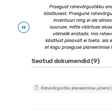
Praegust rohevõrgustikku ana
käsitlusest. Praegune rohevõrgus
inventuuri ning ei ole sõn
suuruse, mitte väärtuse aluse
võimalik eristada, mis rohe
käsitlust piisavalt ei toeta, si
et kogu praeguse planeerimise l
Seotud dokumendid (9)
Rohevõrgustiku planeerimise juhend 2