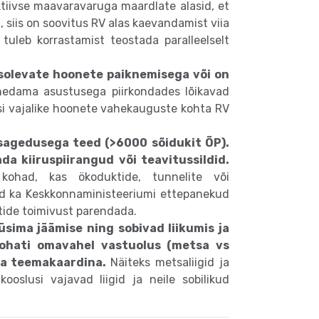
ktiivse maavaravaruga maardlate alasid, et
 siis on soovitus RV alas kaevandamist viia
l tuleb korrastamist teostada paralleelselt
asolevate hoonete paiknemisega või on
hedama asustusega piirkondades lõikavad
tusi vajalike hoonete vahekauguste kohta RV
lussagedusega teed (>6000 sõidukit ÖP).
a kiiruspiirangud või teavitussildid.
kohad, kas ökoduktide, tunnelite või
atud ka Keskkonnaministeeriumi ettepanekud
tide toimivust parendada.
ima jäämise ning sobivad liikumis ja
 kohati omavahel vastuolus (metsa vs
eva teemakaardina.
Näiteks metsaliigid ja
oslusi vajavad liigid ja neile sobilikud