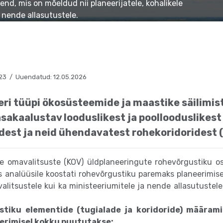
end, mis on mõeldud nii planeerijatele, kohalikele
 nende allasutustele.
023 / Uuendatud: 12.05.2026
eri tüüpi ökosüsteemide ja maastike säilimis
akaalustav looduslikest ja poollooduslikest
dest ja neid ühendavatest rohekoridoridest 
ike omavalitsuste (KOV) üldplaneeringute rohevõrgustiku o
ks analüüsile koostati rohevõrgustiku paremaks planeerimis
avalitsustele kui ka ministeeriumitele ja nende allasutuste
tiku elementide (tugialade ja koridoride) määram
eerimisel kokku puututakse: