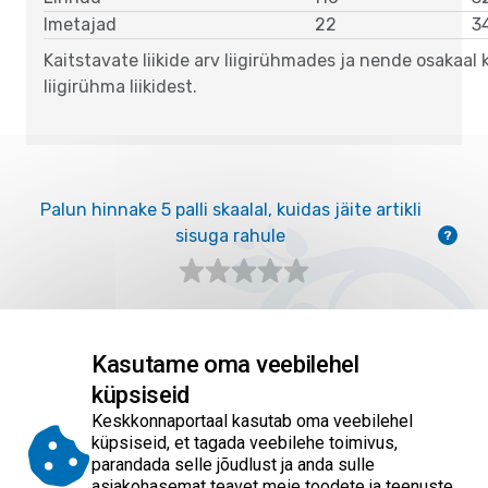
Imetajad
22
3
Kaitstavate liikide arv liigirühmades ja nende osakaal 
liigirühma liikidest.
Empty
Empty
Empty
Empty
Empty
Palun hinnake 5 palli skaalal, kuidas jäite artikli
sisuga rahule
?
Empty
Empty
Avaldatud: 19.11.2024 / Uuendatud: 27.07.2026
Kasutame oma veebilehel
küpsiseid
Keskkonnaportaal kasutab oma veebilehel
KESKKONNAPORTAAL |
KESK
küpsiseid, et tagada veebilehe toimivus,
LOODUSKAITSE
LOOD
parandada selle jõudlust ja anda sulle
asjakohasemat teavet meie toodete ja teenuste