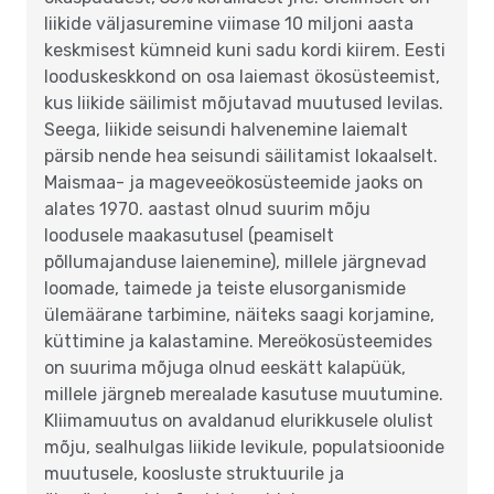
liikide väljasuremine viimase 10 miljoni aasta
keskmisest kümneid kuni sadu kordi kiirem. Eesti
looduskeskkond on osa laiemast ökosüsteemist,
kus liikide säilimist mõjutavad muutused levilas.
Seega, liikide seisundi halvenemine laiemalt
pärsib nende hea seisundi säilitamist lokaalselt.
Maismaa- ja mageveeökosüsteemide jaoks on
alates 1970. aastast olnud suurim mõju
loodusele maakasutusel (peamiselt
põllumajanduse laienemine), millele järgnevad
loomade, taimede ja teiste elusorganismide
ülemäärane tarbimine, näiteks saagi korjamine,
küttimine ja kalastamine. Mereökosüsteemides
on suurima mõjuga olnud eeskätt kalapüük,
millele järgneb merealade kasutuse muutumine.
Kliimamuutus on avaldanud elurikkusele olulist
mõju, sealhulgas liikide levikule, populatsioonide
muutusele, koosluste struktuurile ja