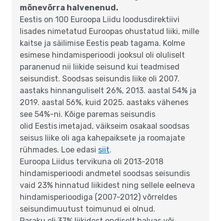
mõnevõrra halvenenud.
Eestis on 100 Euroopa Liidu loodusdirektiivi
lisades nimetatud Euroopas ohustatud liiki, mille
kaitse ja säilimise Eestis peab tagama. Kolme
esimese hindamisperioodi jooksul oli oluliselt
paranenud nii liikide seisund kui teadmised
seisundist.
Soodsas seisundis liike oli 2007.
aastaks hinnanguliselt 26%, 2013. aastal 54% ja
2019. aastal 56%, kuid 2025. aastaks vähenes
see 54%-ni. Kõige paremas seisundis
olid Eestis
imetajad, väikseim osakaal soodsas
seisus liike oli aga kahepaiksete ja roomajate
rühmades. Loe edasi
siit
.
Euroopa Liidus tervikuna oli 2013-2018
hindamisperioodi andmetel soodsas seisundis
vaid 23% hinnatud liikidest ning sellele eelneva
hindamisperioodiga (2007-2012) võrreldes
seisundimuutust toimunud ei olnud.
Paraku oli 37% liikidest endiselt halvas või