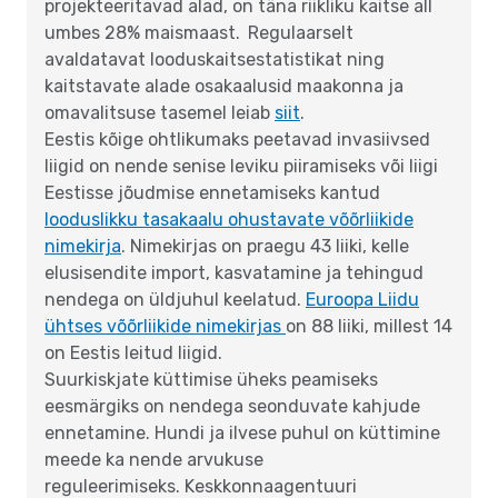
projekteeritavad alad, on täna riikliku kaitse all
umbes 28% maismaast.
Regulaarselt
avaldatavat looduskaitsestatistikat ning
kaitstavate alade osakaalusid maakonna ja
omavalitsuse tasemel leiab
siit
.
Eestis kõige ohtlikumaks peetavad invasiivsed
liigid on nende senise leviku piiramiseks või liigi
Eestisse jõudmise ennetamiseks kantud
looduslikku tasakaalu ohustavate võõrliikide
nimekirja
. Nimekirjas on praegu 43 liiki, kelle
elusisendite import, kasvatamine ja tehingud
nendega on üldjuhul keelatud.
Euroopa Liidu
ühtses võõrliikide nimekirjas
on 88 liiki, millest 14
on Eestis leitud liigid.
Suurkiskjate küttimise üheks peamiseks
eesmärgiks on nendega seonduvate kahjude
ennetamine. Hundi ja ilvese puhul on küttimine
meede ka nende arvukuse
reguleerimiseks. Keskkonnaagentuuri