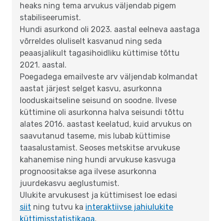
heaks ning tema arvukus väljendab pigem
stabiliseerumist.
Hundi asurkond oli 2023. aastal eelneva aastaga
võrreldes oluliselt kasvanud ning seda
peaasjalikult tagasihoidliku küttimise tõttu
2021. aastal.
Poegadega emailveste arv väljendab kolmandat
aastat järjest selget kasvu, asurkonna
looduskaitseline seisund on soodne. Ilvese
küttimine oli asurkonna halva seisundi tõttu
alates 2016. aastast keelatud, kuid arvukus on
saavutanud taseme, mis lubab küttimise
taasalustamist. Seoses metskitse arvukuse
kahanemise ning hundi arvukuse kasvuga
prognoositakse aga ilvese asurkonna
juurdekasvu aeglustumist.
Ulukite arvukusest ja küttimisest loe edasi
siit
ning tutvu ka
interaktiivse jahiulukite
küttimisstatistikaga
.