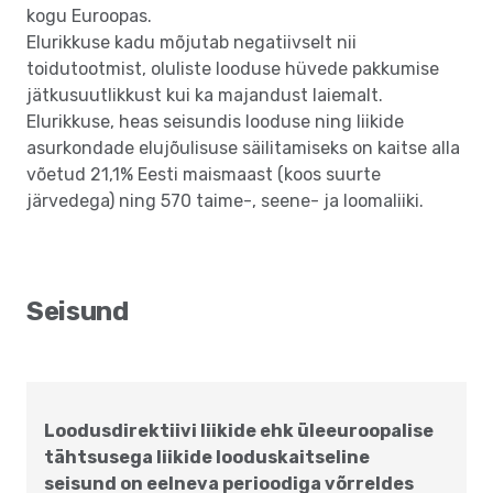
kogu Euroopas.
Elurikkuse kadu mõjutab negatiivselt nii
toidutootmist, oluliste looduse hüvede pakkumise
jätkusuutlikkust kui ka majandust laiemalt.
Elurikkuse, heas seisundis looduse ning liikide
asurkondade elujõulisuse säilitamiseks on kaitse alla
võetud 21,1% Eesti maismaast (koos suurte
järvedega) ning 570 taime-, seene- ja loomaliiki.
Seisund
Loodusdirektiivi liikide ehk üleeuroopalise
tähtsusega liikide looduskaitseline
seisund on eelneva perioodiga võrreldes