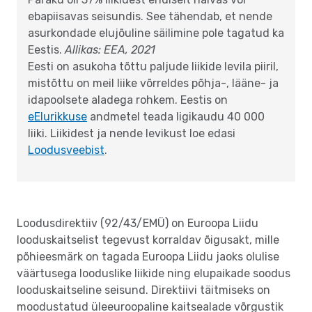
ebapiisavas seisundis. See tähendab, et nende
asurkondade elujõuline säilimine pole tagatud ka
Eestis.
Allikas: EEA, 2021
Eesti on asukoha tõttu paljude liikide levila piiril,
mistõttu on meil liike võrreldes põhja-, lääne- ja
idapoolsete aladega rohkem. Eestis on
eElurikkuse
andmetel teada ligikaudu 40 000
liiki. Liikidest ja nende levikust loe edasi
Loodusveebist
.
Loodusdirektiiv (92/43/EMÜ) on Euroopa Liidu
looduskaitselist tegevust korraldav õigusakt, mille
põhieesmärk on tagada Euroopa Liidu jaoks olulise
väärtusega looduslike liikide ning elupaikade soodus
looduskaitseline seisund. Direktiivi täitmiseks on
moodustatud üleeuroopaline kaitsealade võrgustik