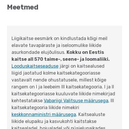
Meetmed
Liigikaitse eesmärk on kindlustada kõigi meil
elavate tavapäraste ja iseloomulike liikide
asurkondade elujõulisus.
Kokku on Eestis
kaitse all 570 taime-, seene- ja loomaliiki.
Looduskaitseseaduse
järgi on kaitsealused
liigid jaotatud kolme kaitsekategooriasse
vastavalt nende ohustatusele, millest kõige
rangem on I ja leebeim III kaitsekategooria. I ja II
kaitsekategooriasse kuuluvate liikide nimekirjad
kehtestatakse
Vabariigi Valitsuse määrusega
, III
kaitsekategooria liikide nimekiri
keskkonnaministri määrusega
.
Kaitsealuste
liikide elupaiku ja kasvukohti kaitstakse
kaitsealadel, hoiualadel või püsielupaikades,