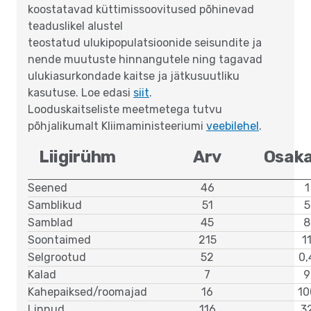
koostatavad küttimissoovitused põhinevad
teaduslikel alustel
teostatud ulukipopulatsioonide seisundite ja
nende muutuste hinnangutele ning tagavad
ulukiasurkondade kaitse ja jätkusuutliku
kasutuse. Loe edasi
siit
.
Looduskaitseliste meetmetega tutvu
põhjalikumalt Kliimaministeeriumi
veebilehel
.
Liigirühm
Arv
Osaka
Seened
46
1
Samblikud
51
5
Samblad
45
8
Soontaimed
215
1
Selgrootud
52
0,
Kalad
7
9
Kahepaiksed/roomajad
16
10
Linnud
116
3