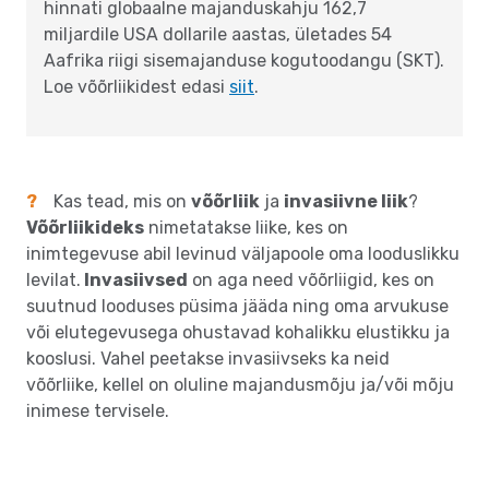
hinnati globaalne majanduskahju 162,7
miljardile USA dollarile aastas, ületades 54
Aafrika riigi sisemajanduse kogutoodangu (SKT).
Loe võõrliikidest edasi
siit
.
?
Kas tead, mis on
võõrliik
ja
invasiivne liik
?
Võõrliikideks
nimetatakse liike, kes on
inimtegevuse abil levinud väljapoole oma looduslikku
levilat.
Invasiivsed
on aga need võõrliigid, kes on
suutnud looduses püsima jääda ning oma arvukuse
või elutegevusega ohustavad kohalikku elustikku ja
kooslusi. Vahel peetakse invasiivseks ka neid
võõrliike, kellel on oluline majandusmõju ja/või mõju
inimese tervisele.