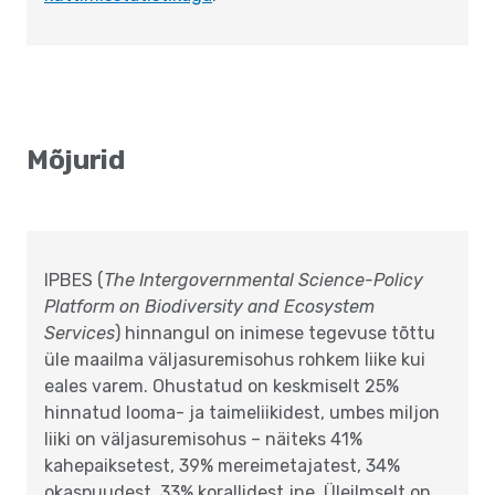
Mõjurid
IPBES (
The Intergovernmental Science-Policy
Platform on Biodiversity and Ecosystem
Services
) hinnangul on inimese tegevuse tõttu
üle maailma väljasuremisohus rohkem liike kui
eales varem. Ohustatud on keskmiselt 25%
hinnatud looma- ja taimeliikidest, umbes miljon
liiki on väljasuremisohus – näiteks 41%
kahepaiksetest, 39% mereimetajatest, 34%
okaspuudest, 33% korallidest jne. Üleilmselt on