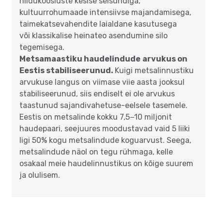
niidukoosluste kesise seisundiga,
kultuurrohumaade intensiivse majandamisega,
taimekatsevahendite laialdane kasutusega
või klassikalise heinateo asendumine silo
tegemisega.
Metsamaastiku haudelindude
arvukus on
Eestis stabiliseerunud.
Kuigi metsalinnustiku
arvukuse langus on viimase viie aasta jooksul
stabiliseerunud, siis endiselt ei ole arvukus
taastunud sajandivahetuse-eelsele tasemele.
Eestis on metsalinde kokku 7,5−10 miljonit
haudepaari, seejuures moodustavad vaid 5 liiki
ligi 50% kogu metsalindude koguarvust. Seega,
metsalindude näol on tegu rühmaga, kelle
osakaal meie haudelinnustikus on kõige suurem
ja olulisem.