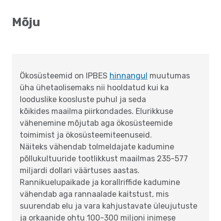
Mõju
Ökosüsteemid on IPBES
hinnangul
muutumas
üha ühetaolisemaks nii hooldatud kui ka
looduslike koosluste puhul ja seda
kõikides maailma piirkondades. Elurikkuse
vähenemine mõjutab aga ökosüsteemide
toimimist ja ökosüsteemiteenuseid.
Näiteks vähendab tolmeldajate kadumine
põllukultuuride tootlikkust maailmas 235-577
miljardi dollari väärtuses aastas.
Rannikuelupaikade ja korallriffide kadumine
vähendab aga rannaalade kaitstust, mis
suurendab elu ja vara kahjustavate üleujutuste
ja orkaanide ohtu 100-300 miljoni inimese