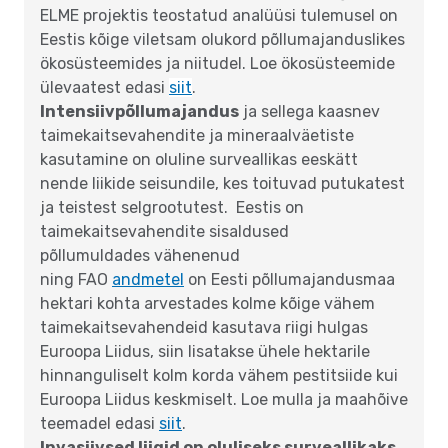
ELME projektis teostatud analüüsi tulemusel on
Eestis kõige viletsam olukord põllumajanduslikes
ökosüsteemides ja niitudel. Loe ökosüsteemide
ülevaatest edasi
siit
.
Intensiivpõllumajandus
ja sellega kaasnev
taimekaitsevahendite ja mineraalväetiste
kasutamine on oluline surveallikas eeskätt
nende liikide seisundile, kes toituvad putukatest
ja teistest selgrootutest. Eestis on
taimekaitsevahendite sisaldused
põllumuldades vähenenud
ning FAO
andmetel
on Eesti põllumajandusmaa
hektari kohta arvestades kolme kõige vähem
taimekaitsevahendeid kasutava riigi hulgas
Euroopa Liidus, siin lisatakse ühele hektarile
hinnanguliselt kolm korda vähem pestitsiide kui
Euroopa Liidus keskmiselt. Loe mulla ja maahõive
teemadel edasi
siit
.
Invasiivsed liigid on oluliseks surveallikaks