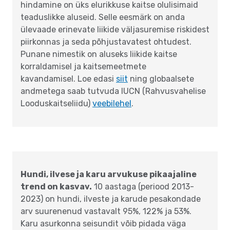
hindamine on üks elurikkuse kaitse olulisimaid
teaduslikke aluseid. Selle eesmärk on anda
ülevaade erinevate liikide väljasuremise riskidest
piirkonnas ja seda põhjustavatest ohtudest.
Punane nimestik on aluseks liikide kaitse
korraldamisel ja kaitsemeetmete
kavandamisel. Loe edasi
siit
ning globaalsete
andmetega saab tutvuda IUCN (Rahvusvahelise
Looduskaitseliidu)
veebilehel
.
Hundi, ilvese ja karu arvukuse pikaajaline
trend on kasvav.
10 aastaga (periood 2013-
2023) on hundi, ilveste ja karude pesakondade
arv suurenenud vastavalt 95%, 122% ja 53%.
Karu asurkonna seisundit võib pidada väga