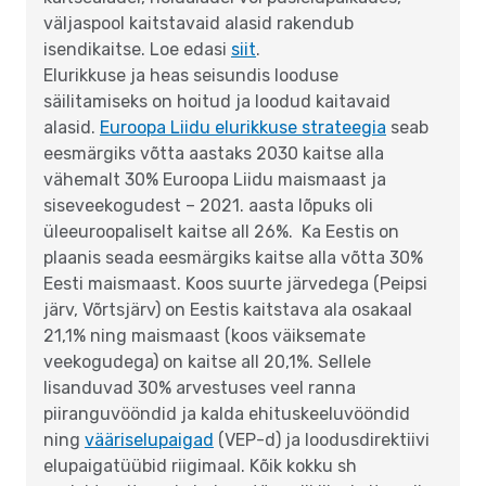
väljaspool kaitstavaid alasid rakendub
isendikaitse. Loe edasi
siit
.
Elurikkuse ja heas seisundis looduse
säilitamiseks on hoitud ja loodud kaitavaid
alasid.
Euroopa Liidu elurikkuse strateegia
seab
eesmärgiks võtta aastaks 2030 kaitse alla
vähemalt 30% Euroopa Liidu maismaast ja
siseveekogudest – 2021. aasta lõpuks oli
üleeuroopaliselt kaitse all 26%. Ka Eestis on
plaanis seada eesmärgiks kaitse alla võtta 30%
Eesti maismaast. Koos suurte järvedega (Peipsi
järv, Võrtsjärv) on Eestis kaitstava ala osakaal
21,1% ning maismaast (koos väiksemate
veekogudega) on kaitse all 20,1%. Sellele
lisanduvad 30% arvestuses veel ranna
piiranguvööndid ja kalda ehituskeeluvööndid
ning
vääriselupaigad
(VEP-d) ja loodusdirektiivi
elupaigatüübid riigimaal. Kõik kokku sh