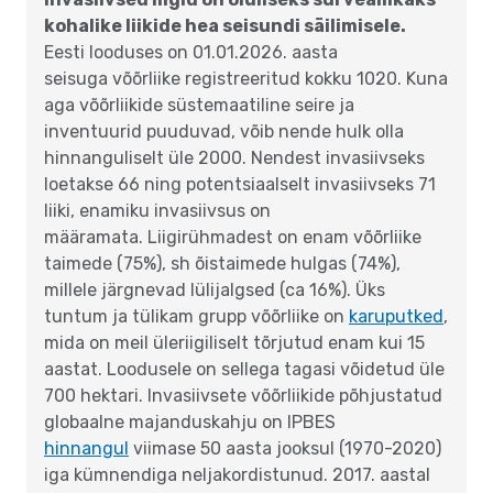
kohalike liikide hea seisundi säilimisele.
Eesti looduses on 01.01.2026. aasta
seisuga võõrliike registreeritud kokku 1020. Kuna
aga võõrliikide süstemaatiline seire ja
inventuurid puuduvad, võib nende hulk olla
hinnanguliselt üle 2000. Nendest invasiivseks
loetakse 66 ning potentsiaalselt invasiivseks 71
liiki, enamiku invasiivsus on
määramata. Liigirühmadest on enam võõrliike
taimede (75%), sh õistaimede hulgas (74%),
millele järgnevad lülijalgsed (ca 16%). Üks
tuntum ja tülikam grupp võõrliike on
karuputked
,
mida on meil üleriigiliselt tõrjutud enam kui 15
aastat. Loodusele on sellega tagasi võidetud üle
700 hektari. Invasiivsete võõrliikide põhjustatud
globaalne majanduskahju on IPBES
hinnangul
viimase 50 aasta jooksul (1970-2020)
iga kümnendiga neljakordistunud. 2017. aastal