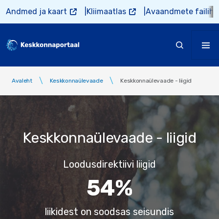
Liigu edasi põhisisu juurde
Andmed ja kaart
Kliimaatlas
Avaandmete failiho
Avaleht
Keskkonnaülevaade
Keskkonnaülevaade - liigid
Keskkonnaülevaade - liigid
Loodusdirektiivi liigid
54%
liikidest on soodsas seisundis