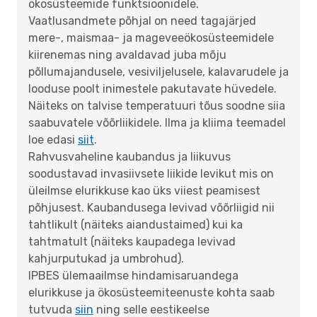
ökosüsteemide funktsioonidele.
Vaatlusandmete põhjal on need tagajärjed
mere-, maismaa- ja mageveeökosüsteemidele
kiirenemas ning avaldavad juba mõju
põllumajandusele, vesiviljelusele, kalavarudele ja
looduse poolt inimestele pakutavate hüvedele.
Näiteks on talvise temperatuuri tõus soodne siia
saabuvatele võõrliikidele. Ilma ja kliima teemadel
loe edasi
siit
.
Rahvusvaheline kaubandus ja liikuvus
soodustavad invasiivsete liikide levikut mis on
üleilmse elurikkuse kao üks viiest peamisest
põhjusest. Kaubandusega levivad võõrliigid nii
tahtlikult (näiteks aiandustaimed) kui ka
tahtmatult (näiteks kaupadega levivad
kahjurputukad ja umbrohud).
IPBES ülemaailmse hindamisaruandega
elurikkuse ja ökosüsteemiteenuste kohta saab
tutvuda
siin
ning selle eestikeelse