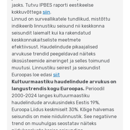
jaoks. Tutvu IPBES raporti eestikeelse
kokkuvõttega
siin
.
Linnud on surveallikatele tundlikud, mistõttu
indikeerib linnustiku seisund nii keskkonna
seisundit laiemalt kui ka rakendatud
keskkonnakaitseliste meetmete
efektiivsust. Haudelindude pikaajalised
arvukuse trendid peegeldavad näiteks
ökosüsteemide aineringet ja selles toimunud
muutusi. Linnustiku seirest ja seisundist
Euroopas loe edasi
siit
Kultuurmaastiku haudelindude
arvukus on
langustrendis kogu Euroopas.
Perioodil
2000-2024 langes kultuurmaastiku
haudelindude arvukusindeks Eestis 19%,
Euroopa Liidus keskmiselt 30%. Kõige halvemas
seisundis on meie niidulinnustik. See negatiivne
trend on muuhulgas seostatav näiteks