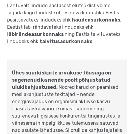
Lähtuvalt lindude aastasest elutsüklist võime
jagada kogu looduslikult esineva linnustiku Eestis
pesitsevateks lindudeks ehk
haudeasurkonnaks
,
Eestist läbi rändavateks lindudeks ehk
läbirändeasurkonnaks
ning Eestis talvituvateks
lindudeks ehk
talvitusasurkonnaks
.
Ühes suurkiskjate arvukuse tõusuga on
sagenenud ka nende poolt põhjustatud
ulukikahjustused.
Noored karud on peamised
mesilakahjustuste tekitajad – nende
energiavajadus on organismi aktiivse kasvu
faasis täiskasvanute omast suurem ning
suureneva liigisisese konkurentsi tingimustes ja
vähesema inimpelglikkuse tulemusena satuvad
nad asulate lähedusse. Silorullide kahjustajateks