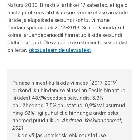
Natura 2000. Direktiivi artikkel 17 sätestab, et iga 6
aasta järel koostab liikmesriik vormikohase aruande
liikide ja elupaikade seisundi kohta, viimane
hindamisperiood oli 2013-2018. Siia on koondatud
kolmel aruandeperioodil hinnatud liikide seisundi
üldhinnangud. Ülevaade ökosüsteemide seisundist
on leitav
ökosüsteemide ülevaatest
.
Punase nimestiku liikide viimase (2017-2019)
piirkondliku hindamise alusel on Eestis hinnatud
liikidest 48,9% soodsas seisundis, 3,8%
ohulähedane, 7,5% ohustatud, 0,9% väljasurnud
ning 38% liigi puhul olid hinnangu andmiseks
andmed puudulikud.
Andmed: Keskkonnaamet,
2021
Liikide väljasuremisriski ehk ohustatuse