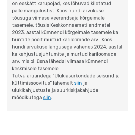
on eeskätt karupojad, kes lõhuvad kiletatud
palle mängulustist. Koos hundi arvukuse
tõusuga viimase veerandsaja kõrgeimale
tasemele, tõusis Keskkonnaameti andmetel
2023. aastal kümnendi kõrgeimale tasemele ka
huntide poolt murtud kariloomade arv. Koos
hundi arvukuse langusega vähenes 2024. aastal
ka kahjustusjuhtumite ja murtud kariloomade
arv, mis oli üsna lähedal viimase kümnendi
keskmisele tasemele.
Tutvu aruandega "Ulukiasurkondade seisund ja
küttimissoovitus" lähemalt
siin
ja
ulukikahjustuste ja suurkiskjakahjude
mõõdikutega
siin
.