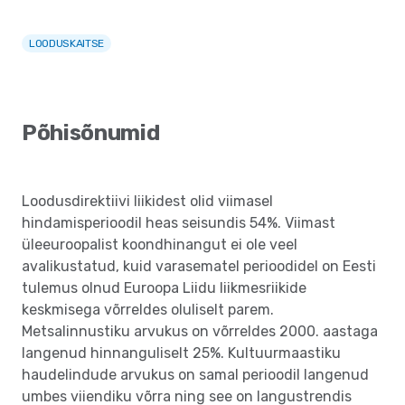
LOODUSKAITSE
Põhisõnumid
Loodusdirektiivi liikidest olid viimasel
hindamisperioodil heas seisundis 54%. Viimast
üleeuroopalist koondhinangut ei ole veel
avalikustatud, kuid varasematel perioodidel on Eesti
tulemus olnud Euroopa Liidu liikmesriikide
keskmisega võrreldes oluliselt parem.
Metsalinnustiku arvukus on võrreldes 2000. aastaga
langenud hinnanguliselt 25%. Kultuurmaastiku
haudelindude arvukus on samal perioodil langenud
umbes viiendiku võrra ning see on langustrendis