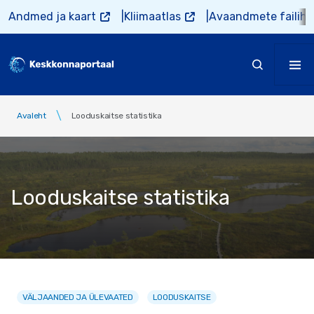
Liigu edasi põhisisu juurde
Andmed ja kaart
Kliimaatlas
Avaandmete failiho
Avaleht
Looduskaitse statistika
Looduskaitse statistika
VÄLJAANDED JA ÜLEVAATED
LOODUSKAITSE