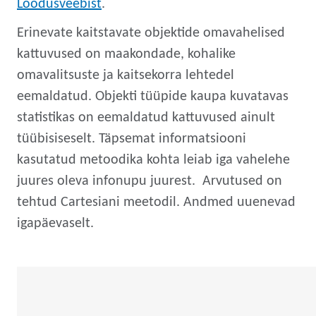
Loodusveebist
.
Erinevate kaitstavate objektide omavahelised
kattuvused on maakondade, kohalike
omavalitsuste ja kaitsekorra lehtedel
eemaldatud. Objekti tüüpide kaupa kuvatavas
statistikas on eemaldatud kattuvused ainult
tüübisiseselt. Täpsemat informatsiooni
kasutatud metoodika kohta leiab iga vahelehe
juures oleva infonupu juurest. Arvutused on
tehtud Cartesiani meetodil. A
ndmed uuenevad
igapäevaselt.