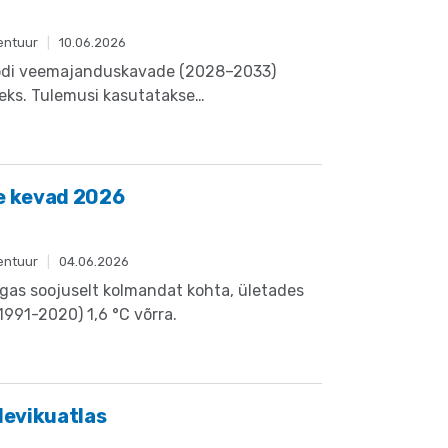
entuur
|
10.06.2026
ioodi veemajanduskavade (2028–2033)
eks. Tulemusi kasutatakse
 meetmeprogrammis paisudega seotud
e prioriseerimisel.
e kevad 2026
entuur
|
04.06.2026
gas soojuselt kolmandat kohta, ületades
(1991-2020) 1,6 °C võrra.
levikuatlas