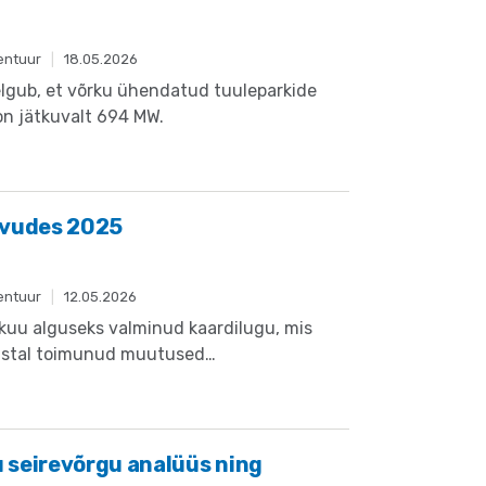
entuur
|
18.05.2026
lgub, et võrku ühendatud tuuleparkide
on jätkuvalt 694 MW.
rvudes 2025
entuur
|
12.05.2026
kuu alguseks valminud kaardilugu, mis
astal toimunud muutused
alusel kaitse alla võetud objektides.
u seirevõrgu analüüs ning