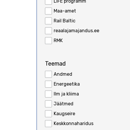
LIFE programm
Maa-amet
Rail Baltic
reaalajamajandus.ee
RMK
Teemad
Andmed
Energeetika
Ilm ja kliima
Jäätmed
Kaugseire
Keskkonnaharidus