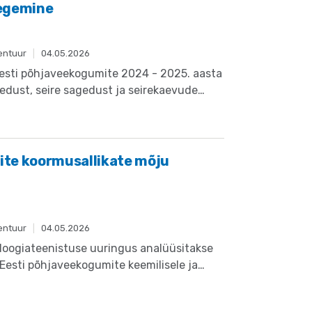
egemine
entuur
|
04.05.2026
Eesti põhjaveekogumite 2024 - 2025. aasta
ihedust, seire sagedust ja seirekaevude
roopa Komisjoni juhenditele, veepoliitika
, 2000/60/EÜ) ja põhjaveedirektiivile
te koormusallikate mõju
entuur
|
04.05.2026
loogiateenistuse uuringus analüüsitakse
 Eesti põhjaveekogumite keemilisele ja
ile. Uuringu eesmärk on anda teaduspõhist
 otsuste tegemiseks, keskendudes