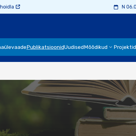
hoidla
N 06.
naülevaade
Publikatsioonid
Uudised
Mõõdikud
Projektid