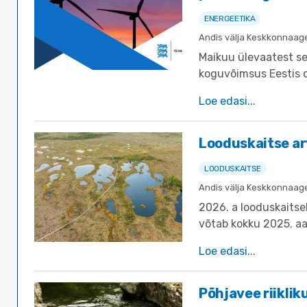
ENERGEETIKA
Andis välja Keskkonnaag
Maikuu ülevaatest se
koguvõimsus Eestis 
Loe edasi
Looduskaitse a
LOODUSKAITSE
Andis välja Keskkonnaag
2026. a looduskaitse
võtab kokku 2025. a
looduskaitseseaduse 
Loe edasi
Põhjavee riiklik