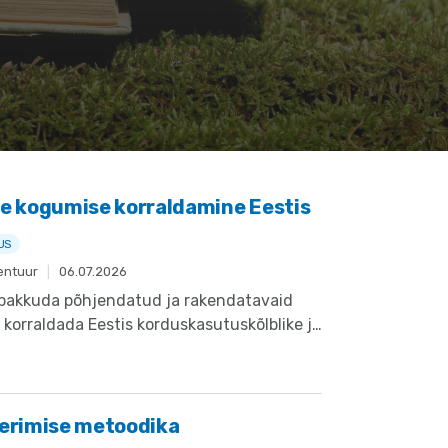
te kogumise korraldamine Eestis
US
entuur
|
06.07.2026
pakkuda põhjendatud ja rakendatavaid
 korraldada Eestis korduskasutuskõlblike ja
meteks muutunud tekstiilide kogumist,
a Parlamendi ja nõukogu jäätmete
8/98/EÜ) muudatuste ülevõtmist Eesti
eerimise metoodika