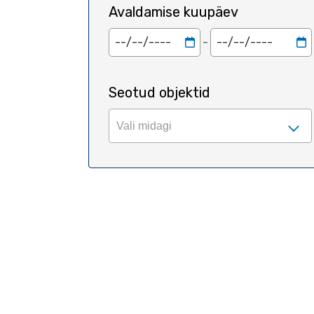
Avaldamise kuupäev
Empty
Empty
Seotud objektid