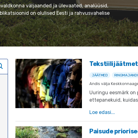
avaldkonna väljaanded ja ülevaated, analüüsid,
likatsioonid on olulised Eesti ja rahvusvahelise
Tekstiilijäätme
JÄÄTMED
RINGMAJAND
Andis välja Keskkonnaag
Uuringu eesmärk on 
ettepanekuid, kuidas
kasutatud ning jäät
Loe edasi
ning toetada Euroop
raamdirektiivi (200
siseriiklikk
Paisude prioris