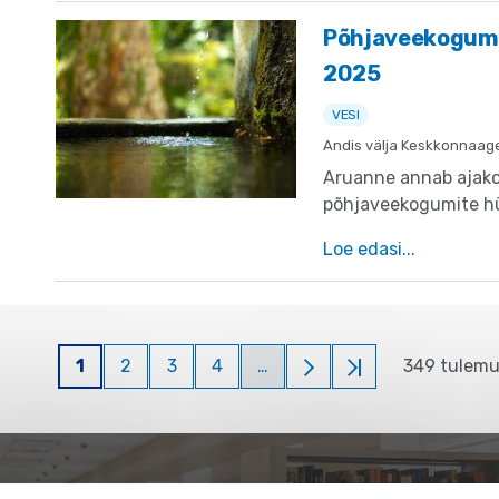
põhjavee kaitsele ja
Põhjaveekogumi
2025
VESI
Andis välja Keskkonnaag
Aruanne annab ajako
põhjaveekogumite hüd
tunnustest, toetad
Loe edasi
koostamist.
Pagination
1
2
3
4
…
349 tulemu
Eesolev leht
Page
Page
Page
Järgmine leht
Viimane leht