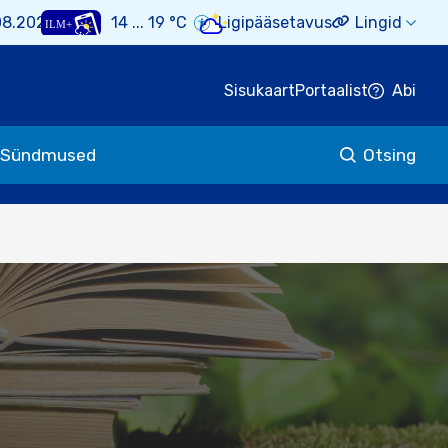
08.2026
14 ... 19 °C
Ligipääsetavus
Lingid
Sisukaart
Portaalist
Abi
Sündmused
Otsing