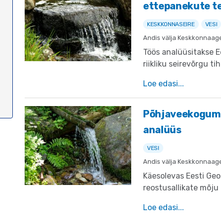
ettepanekute t
KESKKONNASEIRE
VESI
Andis välja Keskkonnaag
Töös analüüsitakse 
riikliku seirevõrgu t
sobivust vastavalt Eu
Loe edasi
raamdirektiivile (VRD
(2006/118/EÜ).
Põhjaveekogumi
analüüs
VESI
Andis välja Keskkonnaag
Käesolevas Eesti Geo
reostusallikate mõju
koguselisele seisund
Loe edasi
teavet veemajanduse