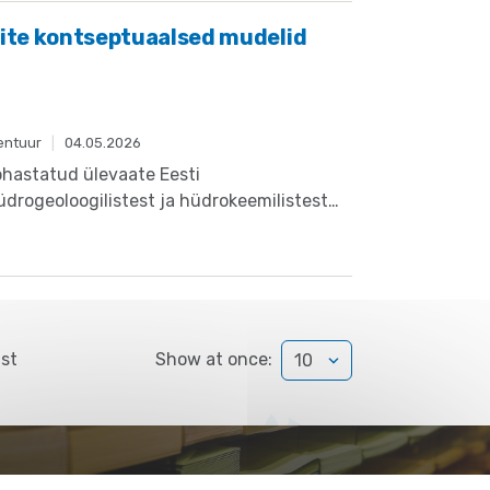
 säästvale kasutamisele.
te kontseptuaalsed mudelid
entuur
|
04.05.2026
hastatud ülevaate Eesti
rogeoloogilistest ja hüdrokeemilistest
es 2027–2032 veemajanduskavade
st
Show at once:
10