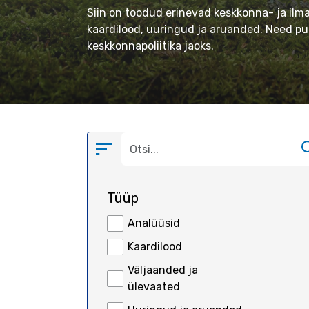
Siin on toodud erinevad keskkonna- ja ilm
kaardilood, uuringud ja aruanded. Need pub
keskkonnapoliitika jaoks.
Empty
Tüüp
Analüüsid
Kaardilood
Väljaanded ja
ülevaated