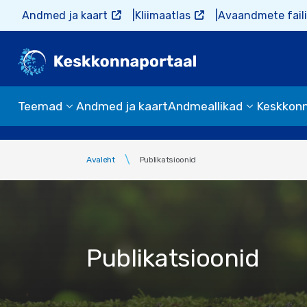
Liigu edasi põhisisu juurde
Andmed ja kaart
Kliimaatlas
Avaandmete faili
Teemad
Andmed ja kaart
Andmeallikad
Keskkon
Avaleht
Publikatsioonid
Publikatsioonid