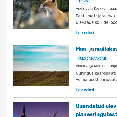
ULUKID
Andis välja Keskkonnaag
Eesti imetajate levi
ülevaade kõikide lood
kohta Eestis.
Loe edasi
Maa- ja mullaka
MULD JA MAAHÕIVE
Andis välja Keskkonnaag
Uuringus kaardistati
võimalused erinevatel
omavalitsused, maao
Loe edasi
Eesti õigusraamistiku
Uuendatud ülev
planeeringutest