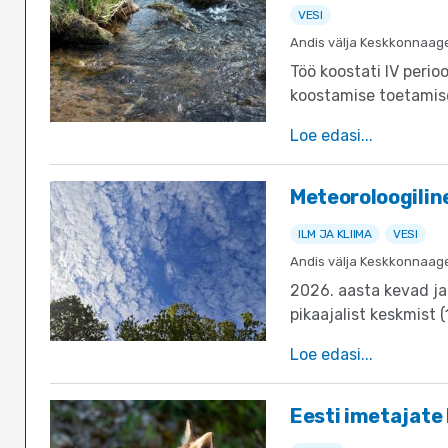
VESI
Andis välja Keskkonnaag
Töö koostati IV per
koostamise toetamis
veemajanduskavade
Loe edasi
meetmete ja tegevust
Meteoroloogilin
ILM JA KLIIMA
VESI
Andis välja Keskkonnaag
2026. aasta kevad ja
pikaajalist keskmist 
Loe edasi
Eesti imetajate 