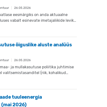
entuur
|
26.05.2026
kuatlase eesmärgiks on anda aktuaalne
uses vabalt esinevate imetajaliikide leviku
sutuse õiguslike aluste analüüs
entuur
|
26.05.2026
 maa- ja mullakasutuse poliitika juhtimise
 valitsemistasanditel (riik, kohalikud
manikud ja kasutajad) ning anti ülevaade
st.
aade tuuleenergia
 (mai 2026)