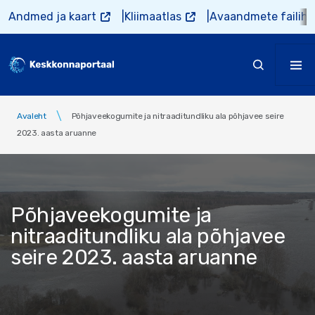
Liigu edasi põhisisu juurde
Andmed ja kaart
Kliimaatlas
Avaandmete failiho
Avaleht
Põhjaveekogumite ja nitraaditundliku ala põhjavee seire
2023. aasta aruanne
Põhjaveekogumite ja
nitraaditundliku ala põhjavee
seire 2023. aasta aruanne