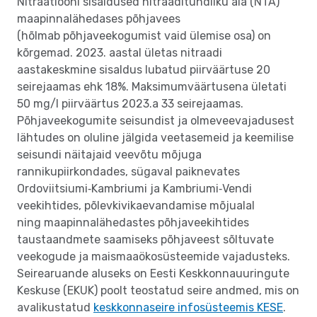
Nitraatiooni sisaldused nitraaditundliku ala (NTA)
maapinnalähedases põhjavees
(hõlmab põhjaveekogumist vaid ülemise osa) on
kõrgemad. 2023. aastal ületas nitraadi
aastakeskmine sisaldus lubatud piirväärtuse 20
seirejaamas ehk 18%. Maksimumväärtusena ületati
50 mg/l piirväärtus 2023.a 33 seirejaamas.
Põhjaveekogumite seisundist ja olmeveevajadusest
lähtudes on oluline jälgida veetasemeid ja keemilise
seisundi näitajaid veevõtu mõjuga
rannikupiirkondades, sügaval paiknevates
Ordoviitsiumi‐Kambriumi ja Kambriumi‐Vendi
veekihtides, põlevkivikaevandamise mõjualal
ning maapinnalähedastes põhjaveekihtides
taustaandmete saamiseks põhjaveest sõltuvate
veekogude ja maismaaökosüsteemide vajadusteks.
Seirearuande aluseks on Eesti Keskkonnauuringute
Keskuse (EKUK) poolt teostatud seire andmed, mis on
avalikustatud
keskkonnaseire infosüsteemis KESE
.