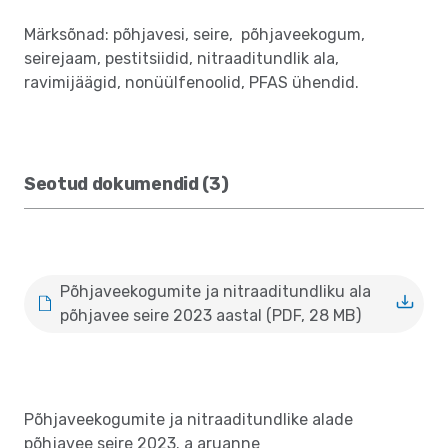
Märksõnad: põhjavesi, seire, põhjaveekogum,
seirejaam, pestitsiidid, nitraaditundlik ala,
ravimijäägid, nonüülfenoolid, PFAS ühendid.
Seotud dokumendid (3)
Põhjaveekogumite ja nitraaditundliku ala
põhjavee seire 2023 aastal (PDF, 28 MB)
Põhjaveekogumite ja nitraaditundlike alade
põhjavee seire 2023. a aruanne