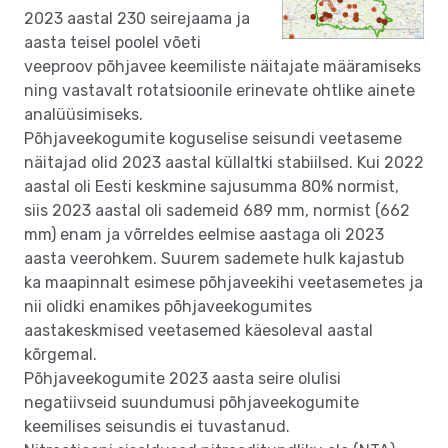
2023 aastal 230 seirejaama ja
aasta teisel poolel võeti
veeproov põhjavee keemiliste näitajate määramiseks
ning vastavalt rotatsioonile erinevate ohtlike ainete
analüüsimiseks.
Põhjaveekogumite koguselise seisundi veetaseme
näitajad olid 2023 aastal küllaltki stabiilsed. Kui 2022
aastal oli Eesti keskmine sajusumma 80% normist,
siis 2023 aastal oli sademeid 689 mm, normist (662
mm) enam ja võrreldes eelmise aastaga oli 2023
aasta veerohkem. Suurem sademete hulk kajastub
ka maapinnalt esimese põhjaveekihi veetasemetes ja
nii olidki enamikes põhjaveekogumites
aastakeskmised veetasemed käesoleval aastal
kõrgemal.
Põhjaveekogumite 2023 aasta seire olulisi
negatiivseid suundumusi põhjaveekogumite
keemilises seisundis ei tuvastanud.