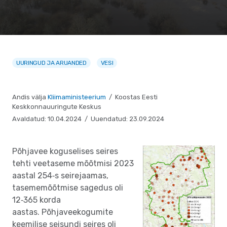
UURINGUD JA ARUANDED
VESI
Andis välja
Kliimaministeerium
/ Koostas Eesti
Keskkonnauuringute Keskus
Avaldatud: 10.04.2024 / Uuendatud: 23.09.2024
Põhjavee koguselises seires
tehti veetaseme mõõtmisi 2023
aastal 254‐s seirejaamas,
tasememõõtmise sagedus oli
12‐365 korda
aastas. Põhjaveekogumite
keemilise seisundi seires oli