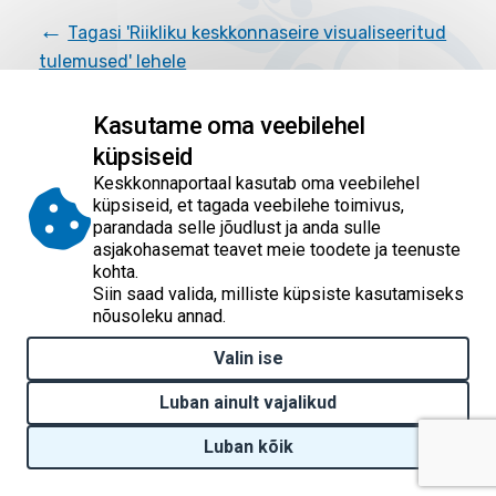
←
Tagasi 'Riikliku keskkonnaseire visualiseeritud
tulemused' lehele
Kasutame oma veebilehel
küpsiseid
Empty
Empty
Empty
Empty
Empty
Palun hinnake 5 palli skaalal, kuidas jäite artikli
Keskkonnaportaal kasutab oma veebilehel
sisuga rahule
?
küpsiseid, et tagada veebilehe toimivus,
parandada selle jõudlust ja anda sulle
asjakohasemat teavet meie toodete ja teenuste
Empty
Empty
kohta.
Siin saad valida, milliste küpsiste kasutamiseks
Avaldatud: 18.03.2026 / Uuendatud: 08.07.2026
nõusoleku annad.
Valin ise
© 2026 Keskkonnaportaal
Luban ainult vajalikud
Kontakt
Luban kõik
Withdraw consent