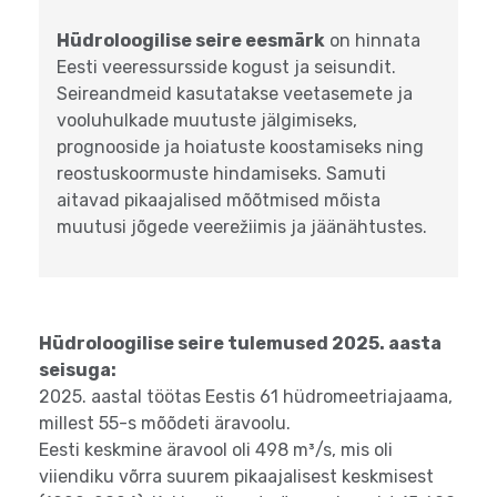
Hüdroloogilise seire eesmärk
on hinnata
Eesti veeressursside kogust ja seisundit.
Seireandmeid kasutatakse veetasemete ja
vooluhulkade muutuste jälgimiseks,
prognooside ja hoiatuste koostamiseks ning
reostuskoormuste hindamiseks. Samuti
aitavad pikaajalised mõõtmised mõista
muutusi jõgede veerežiimis ja jäänähtustes.
Hüdroloogilise seire tulemused 2025. aasta
seisuga:
2025. aastal töötas Eestis 61 hüdromeetriajaama,
millest 55-s mõõdeti äravoolu.
Eesti keskmine äravool oli 498 m³/s,
mis oli
viiendiku võrra suurem pikaajalisest keskmisest