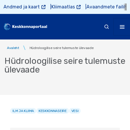
Liigu edasi põhisisu juurde
Andmed ja kaart
Kliimaatlas
Avaandmete failiho
Avaleht
Hüdroloogilise seire tulemuste ülevaade
Hüdroloogilise seire tulemuste
ülevaade
ILM JA KLIIMA
KESKKONNASEIRE
VESI