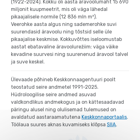
(1922-2024)
. Kokku oli aasta äravoolumaht 15 690
miljonit kuupmeetrit, mis oli väga lähedal
pikaajalisele normile (12 836 mln m³).
Veerohke aasta algus ning sademerohke suvi
suurendasid äravoolu ning tõstsid selle üle
pikaajalise keskmise. Kokkuvõttes iseloomustab
aastat ebatavaline äravoolurežiim: väga väike
kevadine suurvesi ning suurenenud äravool talvel
ja suve keskel.
Ülevaade põhineb Keskkonnaagentuuri poolt
teostatud seire andmetel 1991-2025.
Hüdroloogilise seire andmed asuvad
valdkondlikus andmekogus ja on kättesaadavad
päringu alusel ning olulisemad tulemused on
avaldatud aastaraamatutena
Keskkonnaportaalis
.
Töölaua suures aknas kuvamiseks klõpsa
SIIA
.