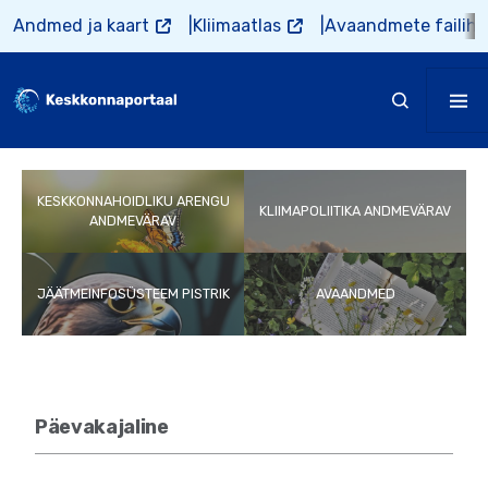
Liigu edasi põhisisu juurde
Andmed ja kaart
Kliimaatlas
Avaandmete failiho
KESKKONNAHOIDLIKU ARENGU
KLIIMAPOLIITIKA ANDMEVÄRAV
ANDMEVÄRAV
JÄÄTMEINFOSÜSTEEM PISTRIK
AVAANDMED
Päevakajaline