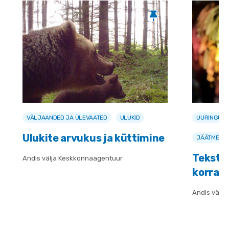
VÄLJAANDED JA ÜLEVAATED
ULUKID
UURINGUD 
Ulukite arvukus ja küttimine
JÄÄTMED
Teksti
Andis välja Keskkonnaagentuur
korral
Andis välj