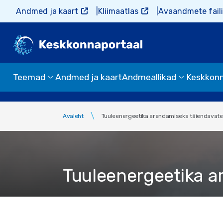
Liigu edasi põhisisu juurde
Andmed ja kaart
Kliimaatlas
Avaandmete faili
Teemad
Andmed ja kaart
Andmeallikad
Keskkon
Avaleht
Tuuleenergeetika arendamiseks täiendavate
Tuuleenergeetika a