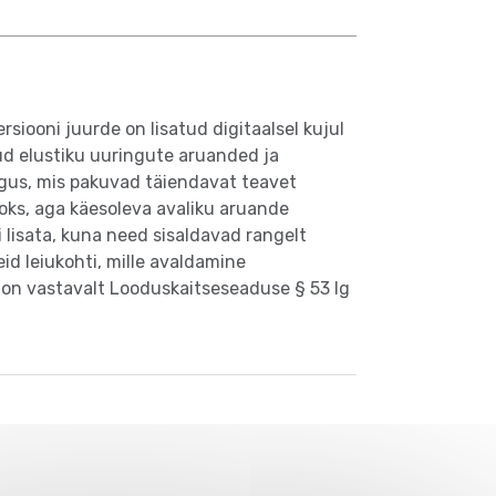
siooni juurde on lisatud digitaalsel kujul
dud elustiku uuringute aruanded ja
gus, mis pakuvad täiendavat teavet
aoks, aga käesoleva avaliku aruande
i lisata, kuna need sisaldavad rangelt
eid leiukohti, mille avaldamine
on vastavalt Looduskaitseseaduse § 53 lg