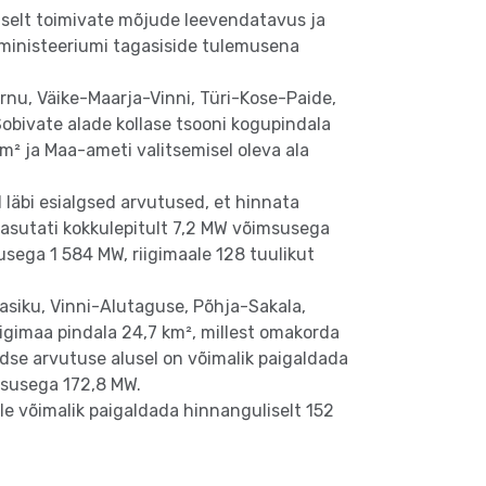
lselt toimivate mõjude leevendatavus ja
seministeeriumi tagasiside tulemusena
rnu, Väike-Maarja-Vinni, Türi-Kose-Paide,
Sobivate alade kollase tsooni kogupindala
km² ja Maa-ameti valitsemisel oleva ala
läbi esialgsed arvutused, et hinnata
kasutati kokkulepitult 7,2 MW võimsusega
usega 1 584 MW, riigimaale 128 tuulikut
asiku, Vinni-Alutaguse, Põhja-Sakala,
iigimaa pindala 24,7 km², millest omakorda
udse arvutuse alusel on võimalik paigaldada
msusega 172,8 MW.
e võimalik paigaldada hinnanguliselt 152