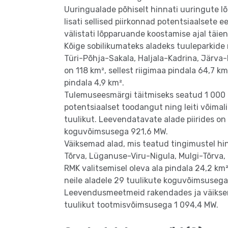
Uuringualade põhiselt hinnati uuringute l
lisati sellised piirkonnad potentsiaalsete 
välistati lõpparuande koostamise ajal täien
Kõige sobilikumateks aladeks tuuleparkide
Türi-Põhja-Sakala, Haljala-Kadrina, Järva-
on 118 km², sellest riigimaa pindala 64,7 k
pindala 4,9 km².
Tulemuseesmärgi täitmiseks seatud 1 000 
potentsiaalset toodangut ning leiti võimal
tuulikut. Leevendatavate alade piirides on
koguvõimsusega 921,6 MW.
Väiksemad alad, mis teatud tingimustel hi
Tõrva, Lüganuse-Viru-Nigula, Mulgi-Tõrva, 
RMK valitsemisel oleva ala pindala 24,2 km²
neile aladele 29 tuulikute koguvõimsusega
Leevendusmeetmeid rakendades ja väiksemai
tuulikut tootmisvõimsusega 1 094,4 MW.