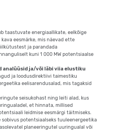
b taastuvate energiaallikate, eelkõige
U kava eesmärke, mis näevad ette
iilkütustest ja parandada
nnanguliselt kuni 1 000 MW potentsiaalse
 analüüsid ja/või läbi viia elustiku
ngud ja loodusdirektiivi taimestiku
rgeetika eelisarendusalad, mis tagaksid
ringute seisukohast ning leiti alad, kus
ingualadel, et hinnata, millised
tentsiaali leidmise eesmärgi täitmiseks.
tte sobivus potentsiaalseks tuuleenergeetika
solevatel planeeringutel uuringualal või