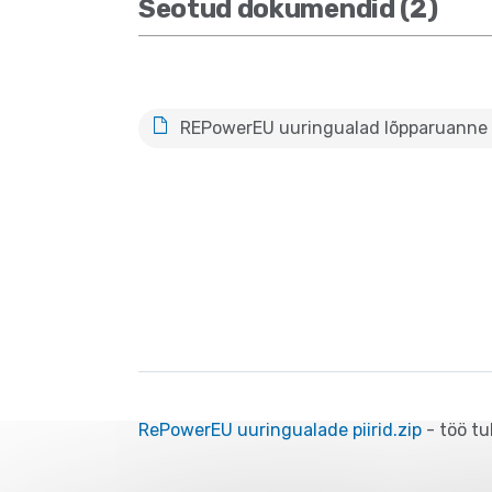
Seotud dokumendid (2)
REPowerEU uuringualad lõpparuanne 2
RePowerEU uuringualade piirid.zip
- töö tu