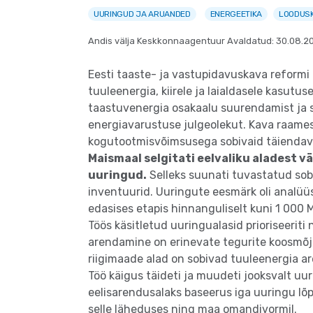
UURINGUD JA ARUANDED
ENERGEETIKA
LOODUSK
Andis välja Keskkonnaagentuur
Avaldatud: 30.08.2
Eesti taaste- ja vastupidavuskava reformi
tuuleenergia, kiirele ja laialdasele kasu
taastuvenergia osakaalu suurendamist ja s
energiavarustuse julgeolekut. Kava raame
kogutootmisvõimsusega sobivaid täiendava
Maismaal selgitati eelvaliku aladest väl
uuringud.
Selleks suunati tuvastatud sobi
inventuurid. Uuringute eesmärk oli analüü
edasises etapis hinnanguliselt kuni 1 000
Töös käsitletud uuringualasid prioriseeriti
arendamine on erinevate tegurite koosmõjul
riigimaade alad on sobivad tuuleenergia a
Töö käigus täideti ja muudeti jooksvalt uur
eelisarendusalaks baseerus iga uuringu lõ
selle läheduses ning maa omandivormil.