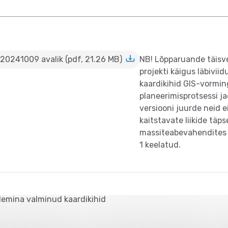
0241009 avalik (pdf, 21.26 MB)
NB! Lõpparuande täisver
projekti käigus läbivii
kaardikihid GIS-vormin
planeerimisprotsessi j
versiooni juurde neid e
kaitstavate liikide täps
massiteabevahendites 
1 keelatud.
lemina valminud kaardikihid