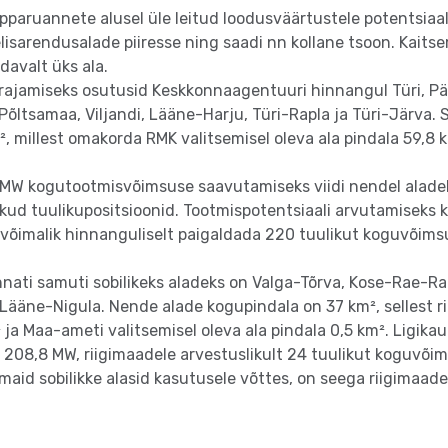
õpparuannete alusel üle leitud loodusväärtustele potentsiaa
eelisarendusalade piiresse ning saadi nn kollane tsoon. Kait
davalt üks ala.
 rajamiseks osutusid Keskkonnaagentuuri hinnangul Türi, Pä
Põltsamaa, Viljandi, Lääne-Harju, Türi-Rapla ja Türi-Järva. 
m², millest omakorda RMK valitsemisel oleva ala pindala 59,8 
MW kogutootmisvõimsuse saavutamiseks viidi nendel aladel 
ikud tuulikupositsioonid. Tootmispotentsiaali arvutamiseks 
 võimalik hinnanguliselt paigaldada 220 tuulikut koguvõims
nnati samuti sobilikeks aladeks on Valga-Tõrva, Kose-Rae-Ra
Lääne-Nigula. Nende alade kogupindala on 37 km², sellest r
 ja Maa-ameti valitsemisel oleva ala pindala 0,5 km². Ligika
 208,8 MW, riigimaadele arvestuslikult 24 tuulikut koguvõi
d sobilikke alasid kasutusele võttes, on seega riigimaadel