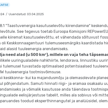
AITSE
024 / Uuendatud: 03.04.2025
 8.1 "Taastuvenergia kasutuselevõtu kiirendamine" keskendu
tuselevõtule. See tegevus toetab Euroopa Komisjoni REPowerE
elle kiiremat kasutuselevõttu, et vähendada sõltuvust foss
s oli Keskkonnaagentuuri tulemuseesmärgiks kaardistada hi
id alasid tuuleenergia arendamiseks.
ja need alad (u 500 km²), millele on vaja teha täpsemad
likele uuringualadele nahkhiirte, lendorava, linnustiku uuri
si tulemusel tuvastada optimaalsed potentsiaalsed tuuleene
 MW tuuleenergia tootmisvõimsuse.
 nii keskkonna- kui ka majandusmõju ja olemasolevate planee
 põhjendatum. Samuti hinnati riigi- ja eramaa osakaalu uur
rendamiseks ja võimalik kasutusse anda täiendava tootmispo
ingualade eelisjärjestuse tabelit, milles ala sobivus või mi
pparuandes toodud eksperthinnangutel ja analüüsidel, olema