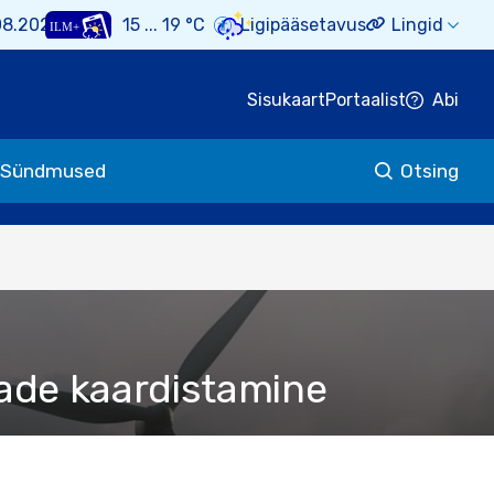
08.2026
15 ... 19 °C
Ligipääsetavus
Lingid
Sisukaart
Portaalist
Abi
Sündmused
Otsing
ade kaardistamine