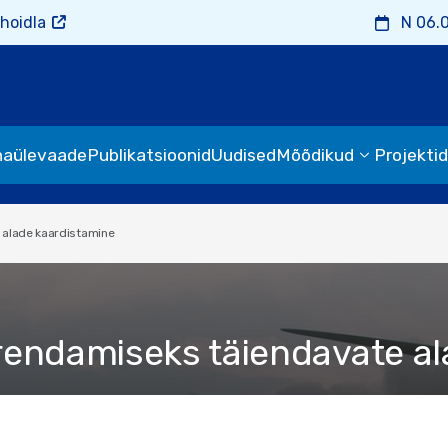
hoidla
N 06.
naülevaade
Publikatsioonid
Uudised
Mõõdikud
Projektid
 alade kaardistamine
rendamiseks täiendavate al