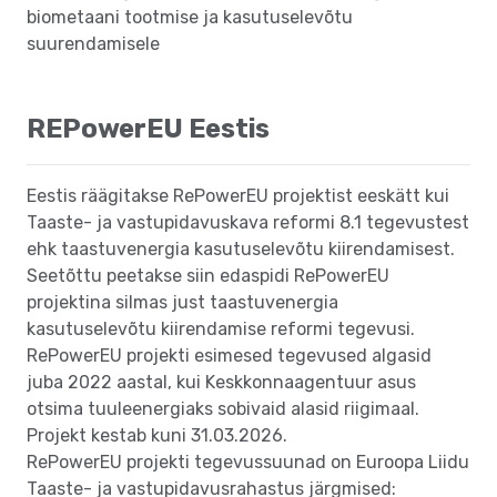
biometaani tootmise ja kasutuselevõtu
suurendamisele
REPowerEU Eestis
Eestis räägitakse RePowerEU projektist eeskätt kui
Taaste- ja vastupidavuskava reformi 8.1 tegevustest
ehk taastuvenergia kasutuselevõtu kiirendamisest.
Seetõttu peetakse siin edaspidi RePowerEU
projektina silmas just taastuvenergia
kasutuselevõtu kiirendamise reformi tegevusi.
RePowerEU projekti esimesed tegevused algasid
juba 2022 aastal, kui Keskkonnaagentuur asus
otsima tuuleenergiaks sobivaid alasid riigimaal.
Projekt kestab kuni 31.03.2026.
RePowerEU projekti tegevussuunad on Euroopa Liidu
Taaste- ja vastupidavusrahastus järgmised: