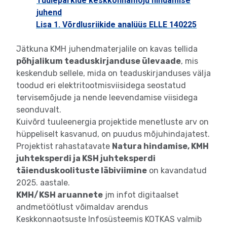
Tuuleparkide keskkonnamõju hindamise
juhend
Lisa 1. Võrdlusriikide analüüs ELLE 140225
Jätkuna KMH juhendmaterjalile on kavas tellida
põhjalikum teaduskirjanduse ülevaade
, mis
keskendub sellele, mida on teaduskirjanduses välja
toodud eri elektritootmisviisidega seostatud
tervisemõjude ja nende leevendamise viisidega
seonduvalt.
Kuivõrd tuuleenergia projektide menetluste arv on
hüppeliselt kasvanud, on puudus mõjuhindajatest.
Projektist rahastatavate
Natura hindamise, KMH
juhteksperdi ja KSH juhteksperdi
täienduskoolituste läbiviimine
on kavandatud
2025. aastale.
KMH/KSH aruannete
jm infot digitaalset
andmetöötlust võimaldav arendus
Keskkonnaotsuste Infosüsteemis KOTKAS valmib