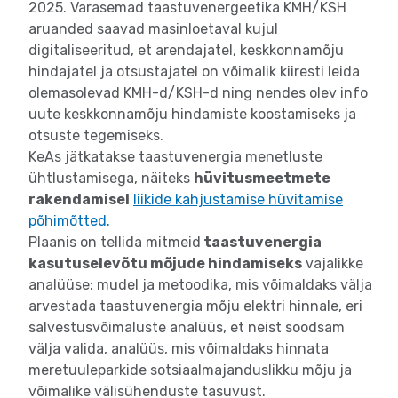
2025. Varasemad taastuvenergeetika KMH/KSH
aruanded saavad masinloetaval kujul
digitaliseeritud, et arendajatel, keskkonnamõju
hindajatel ja otsustajatel on võimalik kiiresti leida
olemasolevad KMH-d/KSH-d ning nendes olev info
uute keskkonnamõju hindamiste koostamiseks ja
otsuste tegemiseks.
KeAs jätkatakse taastuvenergia menetluste
ühtlustamisega, näiteks
hüvitusmeetmete
rakendamisel
liikide kahjustamise hüvitamise
põhimõtted.
Plaanis on tellida mitmeid
taastuvenergia
kasutuselevõtu mõjude hindamiseks
vajalikke
analüüse: mudel ja metoodika, mis võimaldaks välja
arvestada taastuvenergia mõju elektri hinnale, eri
salvestusvõimaluste analüüs, et neist soodsam
välja valida, analüüs, mis võimaldaks hinnata
meretuuleparkide sotsiaalmajanduslikku mõju ja
võimalike välisühenduste tasuvust.