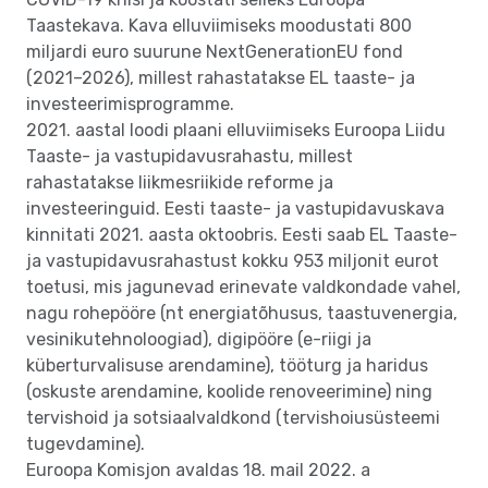
Taastekava. Kava elluviimiseks moodustati 800
miljardi euro suurune NextGenerationEU fond
(2021–2026), millest rahastatakse EL taaste- ja
investeerimisprogramme.
2021. aastal loodi plaani elluviimiseks Euroopa Liidu
Taaste- ja vastupidavusrahastu, millest
rahastatakse liikmesriikide reforme ja
investeeringuid. Eesti taaste- ja vastupidavuskava
kinnitati 2021. aasta oktoobris. Eesti saab EL Taaste-
ja vastupidavusrahastust kokku 953 miljonit eurot
toetusi, mis jagunevad erinevate valdkondade vahel,
nagu rohepööre (nt energiatõhusus, taastuvenergia,
vesinikutehnoloogiad), digipööre (e-riigi ja
küberturvalisuse arendamine), tööturg ja haridus
(oskuste arendamine, koolide renoveerimine) ning
tervishoid ja sotsiaalvaldkond (tervishoiusüsteemi
tugevdamine).
Euroopa Komisjon avaldas 18. mail 2022. a