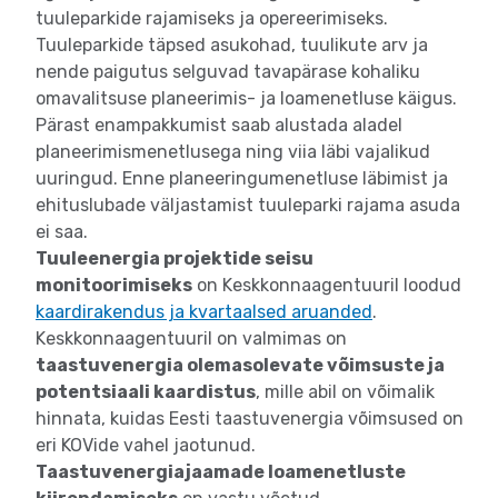
tuuleparkide rajamiseks ja opereerimiseks.
Tuuleparkide täpsed asukohad, tuulikute arv ja
nende paigutus selguvad tavapärase kohaliku
omavalitsuse planeerimis- ja loamenetluse käigus.
Pärast enampakkumist saab alustada aladel
planeerimismenetlusega ning viia läbi vajalikud
uuringud. Enne planeeringumenetluse läbimist ja
ehituslubade väljastamist tuuleparki rajama asuda
ei saa.
Tuuleenergia projektide seisu
monitoorimiseks
on Keskkonnaagentuuril loodud
kaardirakendus ja kvartaalsed aruanded
.
Keskkonnaagentuuril on valmimas on
taastuvenergia olemasolevate võimsuste ja
potentsiaali kaardistus
, mille abil on võimalik
hinnata, kuidas Eesti taastuvenergia võimsused on
eri KOVide vahel jaotunud.
Taastuvenergiajaamade loamenetluste