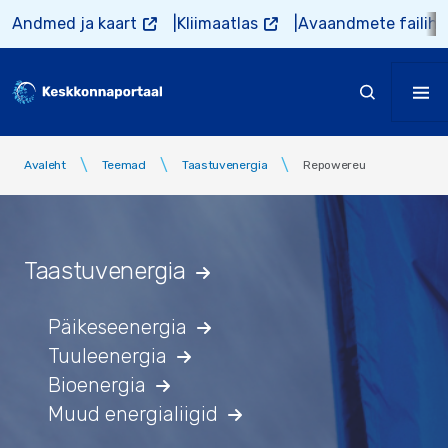
Liigu edasi põhisisu juurde
Andmed ja kaart
Kliimaatlas
Avaandmete failiho
Avaleht
Teemad
Taastuvenergia
Repowereu
Taastuvenergia
Päikeseenergia
Tuuleenergia
Bioenergia
Muud energialiigid