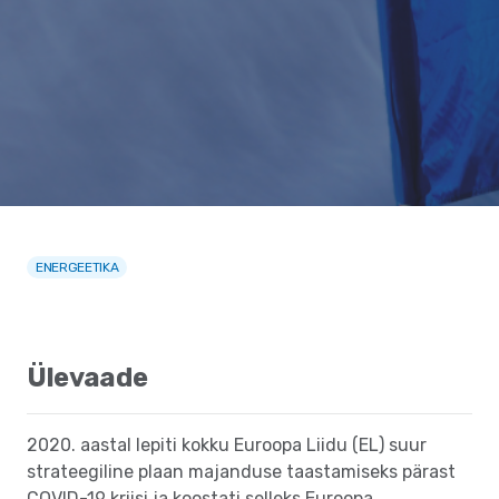
ENERGEETIKA
Ülevaade
2020. aastal lepiti kokku Euroopa Liidu (EL) suur
strateegiline plaan majanduse taastamiseks pärast
COVID-19 kriisi ja koostati selleks Euroopa