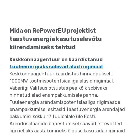
Mida on RePowerEU projektist
taastuvenergia kasutuselevõtu
kiirendamiseks tehtud
Keskkonnaagentuur on kaardistanud
tuuleenergiaks sobivad alad riigimaal
Keskkonnaagentuur kaardistas hinnanguliselt
1000MW tootmispotentsiaaliga alasid riigimaal.
Vabariigi Valitsus otsustas pea kõik sobivaks
hinnatud alad enampakkumisele panna.
Tuuleenergia arendamispotentsiaaliga riigimaade
enampakkumisel esitasid taastuvenergia arendajad
pakkumisi kokku 17 tuulealale üle Eesti.
Arendusplaanide õnnestumisel saavad ettevõtted
ligi neljaks aastakümneks õiguse kasutada riigimaid