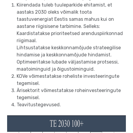
Kiirendada tuleb tuuleparkide ehitamist, et
aastaks 2030 oleks võimalik toota
taastuvenergiat Eestis samas mahus kui on
aastane riigisisene tarbimine. Selleks:
Kaardistatakse prioriteetsed arenduspiirkonnad
riigimaal.
Lihtsustatakse keskkonnamõjude strateegilise
hindamise ja keskkonnamõjude hindamist.
Optimeeritakse lubade väljastamise protsessi,
maatoiminguid ja õigustoiminguid.
KOVe võimestatakse roheliste investeeringute
tegemisel.
Ärisektorit võimestatakse roheinvesteeringute
tegemisel.
Teavitustegevused.