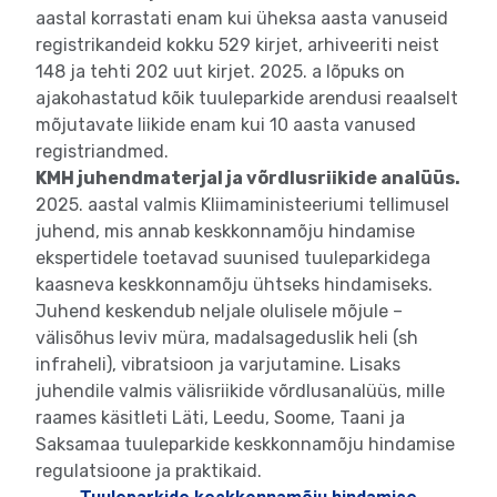
aastal korrastati enam kui üheksa aasta vanuseid
registrikandeid kokku 529 kirjet, arhiveeriti neist
148 ja tehti 202 uut kirjet. 2025. a lõpuks on
ajakohastatud kõik tuuleparkide arendusi reaalselt
mõjutavate liikide enam kui 10 aasta vanused
registriandmed.
KMH juhendmaterjal ja võrdlusriikide analüüs.
2025. aastal valmis Kliimaministeeriumi tellimusel
juhend, mis annab keskkonnamõju hindamise
ekspertidele toetavad suunised tuuleparkidega
kaasneva keskkonnamõju ühtseks hindamiseks.
Juhend keskendub neljale olulisele mõjule –
välisõhus leviv müra, madalsageduslik heli (sh
infraheli), vibratsioon ja varjutamine. Lisaks
juhendile valmis välisriikide võrdlusanalüüs, mille
raames käsitleti Läti, Leedu, Soome, Taani ja
Saksamaa tuuleparkide keskkonnamõju hindamise
regulatsioone ja praktikaid.