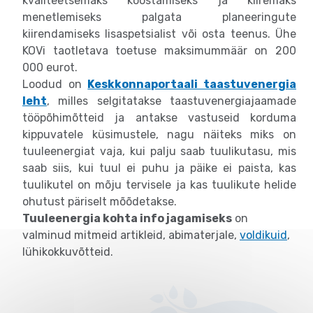
kvaliteetsemaks koostamiseks ja kiiremaks
menetlemiseks palgata planeeringute
kiirendamiseks lisaspetsialist või osta teenus. Ühe
KOVi taotletava toetuse maksimummäär on 200
000 eurot.
Loodud on
Keskkonnaportaali taastuvenergia
leht
, milles selgitatakse taastuvenergiajaamade
tööpõhimõtteid ja antakse vastuseid korduma
kippuvatele küsimustele, nagu näiteks miks on
tuuleenergiat vaja, kui palju saab tuulikutasu, mis
saab siis, kui tuul ei puhu ja päike ei paista, kas
tuulikutel on mõju tervisele ja kas tuulikute helide
ohutust päriselt mõõdetakse.
Tuuleenergia kohta info jagamiseks
on
valminud mitmeid artikleid, abimaterjale,
voldikuid
,
lühikokkuvõtteid.