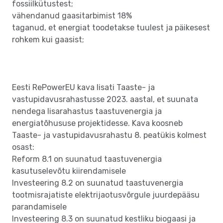
fossiilkütustest;
vähendanud gaasitarbimist 18%
taganud, et energiat toodetakse tuulest ja päikesest
rohkem kui gaasist;
Eesti RePowerEU kava lisati Taaste- ja
vastupidavusrahastusse 2023. aastal, et suunata
nendega lisarahastus taastuvenergia ja
energiatõhususe projektidesse. Kava koosneb
Taaste- ja vastupidavusrahastu 8. peatükis kolmest
osast:
Reform 8.1 on suunatud taastuvenergia
kasutuselevõtu kiirendamisele
Investeering 8.2 on suunatud taastuvenergia
tootmisrajatiste elektrijaotusvõrgule juurdepääsu
parandamisele
Investeering 8.3 on suunatud kestliku biogaasi ja