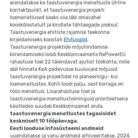
arendatakse ka taastuvenergia menetluste ühtne
kontaktpunkt, et taastuvenergia projekti
loamenetlused saaks viia läbi omavahel
kooskõlastatult ja kindlate tähtaegade jooksul.
Taastuvenergia ehitiste rajamise teekonna
kirjeldamiseks koostati
Ehitusgiid
.
Taastuvenergia projektide mõjuhindamise
kiirendamiseks loodi Keskkonnaametis RePowerEU
rahastuse toel 22 täiendavat ajutist töökohta, mille
abil hinnata KeA pädevusse kuuluvaid mõjusid
taastuvenergia projektidel nii planeeringu- kui
loamenetlustes. Kohti loodi palju, sest korraga on
töös menetlusi. Lisarahastuse toel ja
taastuvenergia menetlustoiminguid prioriteetsena
käsitledes suudab Keskkonnaamet anda
taastuvenergia menetlustes tagasisidet
keskmiselt 10 tööpäevaga
.
Eesti looduse infosüsteemi andmeid
uuendatakse ja vanu andmeid arhiveeritakse. 2024.