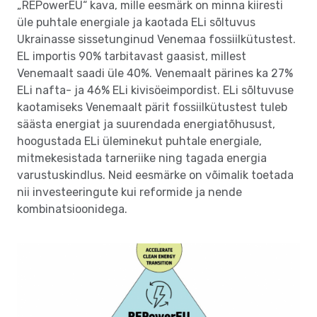
„REPowerEU“ kava, mille eesmärk on minna kiiresti
üle puhtale energiale ja kaotada ELi sõltuvus
Ukrainasse sissetunginud Venemaa fossiilkütustest.
EL importis 90% tarbitavast gaasist, millest
Venemaalt saadi üle 40%. Venemaalt pärines ka 27%
ELi nafta- ja 46% ELi kivisöeimpordist. ELi sõltuvuse
kaotamiseks Venemaalt pärit fossiilkütustest tuleb
säästa energiat ja suurendada energiatõhusust,
hoogustada ELi üleminekut puhtale energiale,
mitmekesistada tarneriike ning tagada energia
varustuskindlus. Neid eesmärke on võimalik toetada
nii investeeringute kui reformide ja nende
kombinatsioonidega.
Image