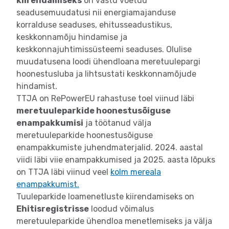
kiirendamiseks
on vastu võetud
seadusemuudatusi nii energiamajanduse
korralduse seaduses, ehitusseadustikus,
keskkonnamõju hindamise ja
keskkonnajuhtimissüsteemi seaduses. Olulise
muudatusena loodi ühendloana meretuulepargi
hoonestusluba ja lihtsustati keskkonnamõjude
hindamist.
TTJA on RePowerEU rahastuse toel viinud läbi
meretuuleparkide hoonestusõiguse
enampakkumisi
ja töötanud välja
meretuuleparkide hoonestusõiguse
enampakkumiste juhendmaterjalid. 2024. aastal
viidi läbi viie enampakkumised ja 2025. aasta lõpuks
on TTJA läbi viinud veel
kolm mereala
enampakkumist.
Tuuleparkide loamenetluste kiirendamiseks on
Ehitisregistrisse
loodud võimalus
meretuuleparkide ühendloa menetlemiseks ja välja