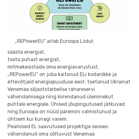
„REPowerEU“ aitab Euroopa Liidul:
säästa energiat,
toota puhast energiat,
mitmekesistada oma energiavarustust.
„REPowerEU“ on juba kaitsnud ELi kodanikke ja
ettevõtjaid energiapuuduse eest, toetanud Ukrainat
Venemaa sõjaotstarbelise rahareservi
vähendamisega ning kiirendanud üleminekut
puhtale energiale. Ühised jõupingutused jätkuvad
ning Euroopa on nüüd paremini valmistunud ja
ühtsem kui kunagi varem.
Peamised EL saavutused projektiga seoses:
vähendanud oma sõltuvust Venemaa