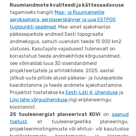
Ruumiandmete kvaliteedi ja kättesaadavuse
tagamiseks hangiti
Maa- ja Ruumiametile
aerokaamera, aerolaserskänner ja uue ESTPOS
tugipunkti seadmed
. Maa-amet ajakohastas
päikeseparkide andmed Eesti topograafia
andmekogus, samuti uuendati teede 15 000 km2
ulatuses. Kasutajate vajadusest tulenevalt on
korrastatud teede andmekihtide kõrgusandmed,
see võimaldab luua 3D sisendandmeid
projekteerijatele ja arhitektidele. 2025. aastal
jätkub uute piltide alusel päikese- ja tuuleparkide
kaardistamine ja teede andmete ajakohastamine.
Projektist toetatakse ka
Eesti-Läti 4. ühenduse
ja
Liivi lahe võrguühenduse
riigi eriplaneeringu
koostamist.
25 tuuleenergiat planeerivat KOVi
on
saanud
toetust
, et tuuleenergeetika planeeringu,
projekteerimistingimuste või ehitus- või kasutusloa