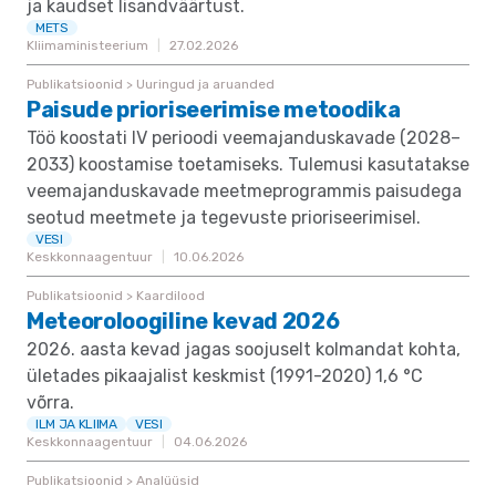
ja kaudset lisandväärtust.
METS
Kliimaministeerium
27.02.2026
Publikatsioonid > Uuringud ja aruanded
Paisude prioriseerimise metoodika
Töö koostati IV perioodi veemajanduskavade (2028–
2033) koostamise toetamiseks. Tulemusi kasutatakse
veemajanduskavade meetmeprogrammis paisudega
seotud meetmete ja tegevuste prioriseerimisel.
VESI
Keskkonnaagentuur
10.06.2026
Publikatsioonid > Kaardilood
Meteoroloogiline kevad 2026
2026. aasta kevad jagas soojuselt kolmandat kohta,
ületades pikaajalist keskmist (1991-2020) 1,6 °C
võrra.
ILM JA KLIIMA
VESI
Keskkonnaagentuur
04.06.2026
Publikatsioonid > Analüüsid