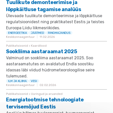
Tuulikute demonteerimise ja
lõppkäitluse tagamise analüüs
Ülevaade tuulikute demonteerimise ja lõppkäitluse
regulatsioonidest ning praktikatest Eestis ja teistes
Euroopa Liidu liikmesriikides.
ENERGEETIKA
JÄÄTMED
RINGMAJANDUS
Keskkonnaagentuur
11.02.2026
Publikatsioonid > Kaardilood
Sookliima aastaraamat 2025
Valminud on sookliima aastaraamat 2025. Soo
aastaraamatutes on avaldatud Endla soostiku
idaosas läbi viidud hüdrometeoroloogilise seire
tulemused.
ILM JA KLIIMA
VESI
Keskkonnaagentuur
02.02.2026
Publikatsioonid > Uuringud ja aruanded
Energiatootmise tehnoloogiate
tervisemõjud Eestis