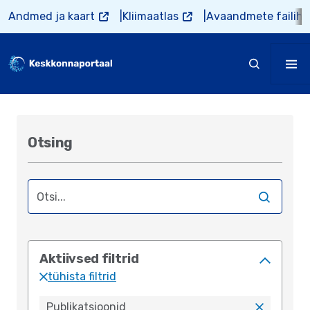
Liigu edasi põhisisu juurde
Andmed ja kaart
Kliimaatlas
Avaandmete failiho
Otsing
Empty
Aktiivsed filtrid
tühista filtrid
Publikatsioonid