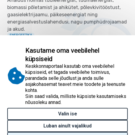
Analüüs hõlmas tuuleenergiat, tuumaenergiat,
biomassi põletamist ja ahikütet, põlevkivitööstust,
gaasielektrijaamu, päikeseenergiat ning
energiasalvestuslahendusi, nagu pumphüdrojaamad
ja akud.
ENERGEETIKA
Kliimaministeerium
17.04.2026
Kasutame oma veebilehel
küpsiseid
Pagination
1
2
3
4
5
6
7
8
9
…
Keskkonnaportaal kasutab oma veebilehel
Eesolev leht
Page
Page
Page
Page
Page
Page
Page
Page
Järg
küpsiseid, et tagada veebilehe toimivus,
parandada selle jõudlust ja anda sulle
4917 tulemust
10
asjakohasemat teavet meie toodete ja teenuste
kohta.
Siin saad valida, milliste küpsiste kasutamiseks
nõusoleku annad.
Valin ise
© 2026 Keskkonnaportaal
Luban ainult vajalikud
Kontakt