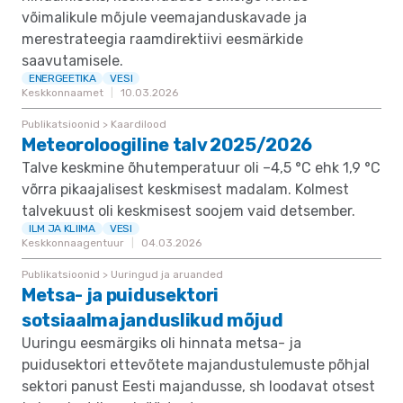
võimalikule mõjule veemajanduskavade ja
merestrateegia raamdirektiivi eesmärkide
saavutamisele.
ENERGEETIKA
VESI
Keskkonnaamet
10.03.2026
Publikatsioonid > Kaardilood
Meteoroloogiline talv 2025/2026
Talve keskmine õhutemperatuur oli –4,5 °C ehk 1,9 °C
võrra pikaajalisest keskmisest madalam. Kolmest
talvekuust oli keskmisest soojem vaid detsember.
ILM JA KLIIMA
VESI
Keskkonnaagentuur
04.03.2026
Publikatsioonid > Uuringud ja aruanded
Metsa- ja puidusektori
sotsiaalmajanduslikud mõjud
Uuringu eesmärgiks oli hinnata metsa- ja
puidusektori ettevõtete majandustulemuste põhjal
sektori panust Eesti majandusse, sh loodavat otsest