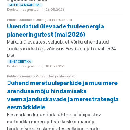
MULD JA MAAHÕIVE
Keskkonnaagentuur
26.05.2026
Publikatsioonid > Uuringud ja aruanded
Uuendatud ülevaade tuuleenergia
planeeringutest (mai 2026)
Maikuu ülevaatest selgub, et võrku ühendatud
tuuleparkide koguvõimsus Eestis on jätkuvalt 694
MW.
ENERGEETIKA
Keskkonnaagentuur
18.05.2026
Publikatsioonid > Väljaanded ja ülevaated
Juhend meretuuleparkide ja muu mere
arenduse mõju hindamiseks
veemajanduskavade ja merestrateegia
eesmärkidele
Eesmärk on kujundada ühtne ja läbipaistev
metoodika mererajatiste keskkonnamõju
hindamiseks, keskendudes eelkõige nende