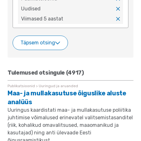
x
Uudised
x
Viimased 5 aastat
x
Täpsem otsing
Tulemused otsingule (4917)
Publikatsioonid > Uuringud ja aruanded
Maa- ja mullakasutuse õiguslike aluste
analüüs
Uuringus kaardistati maa- ja mullakasutuse poliitika
juhtimise võimalused erinevatel valitsemistasanditel
(riik, kohalikud omavalitsused, maaomanikud ja
kasutajad) ning anti ülevaade Eesti
õigusraamistikust.