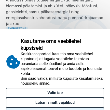
Analüüs hõlmas tuuleenergiat, tuumaenergiat,
biomassi põletamist ja ahikütet, põlevkivitööstust,
gaasielektrijaamu, päikeseenergiat ning
energiasalvestuslahendusi, nagu pumphüdrojaamad
ja akud.
ENERGEETIKA
Kliimaministeerium
17.04.2026
Kasutame oma veebilehel
küpsiseid
Pagination
1
2
3
4
5
6
7
8
9
…
Keskkonnaportaal kasutab oma veebilehel
Eesolev leht
Page
Page
Page
Page
Page
Page
Page
Page
Järg
küpsiseid, et tagada veebilehe toimivus,
parandada selle jõudlust ja anda sulle
741 tulemust
10
asjakohasemat teavet meie toodete ja teenuste
kohta.
Siin saad valida, milliste küpsiste kasutamiseks
nõusoleku annad.
Valin ise
© 2026 Keskkonnaportaal
Luban ainult vajalikud
Kontakt