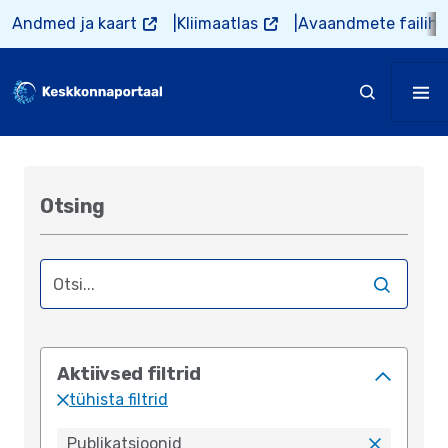
Liigu edasi põhisisu juurde
Andmed ja kaart
Kliimaatlas
Avaandmete failiho
Otsing
Empty
Aktiivsed filtrid
tühista filtrid
Publikatsioonid