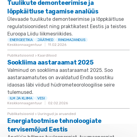
Tuulikute demonteerimise ja
lõppkäitluse tagamise analüüs
Ülevaade tuulikute demonteerimise ja lõppkäitluse
regulatsioonidest ning praktikatest Eestis ja teistes
Euroopa Liidu liikmesriikides.
ENERGEETIKA
JÄÄTMED
RINGMAJANDUS
Keskkonnaagentuur
11.02.2026
Publikatsioonid > Kaardilood
Sookliima aastaraamat 2025
Valminud on sookliima aastaraamat 2025. Soo
aastaraamatutes on avaldatud Endla soostiku
idaosas läbi viidud hüdrometeoroloogilise seire
tulemused.
ILM JA KLIIMA
VESI
Keskkonnaagentuur
02.02.2026
Publikatsioonid > Uuringud ja aruanded
Energiatootmise tehnoloogiate
tervisemõjud Eestis