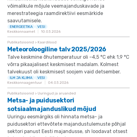
võimalikule mõjule veemajanduskavade ja
merestrateegia raamdirektiivi eesmärkide
saavutamisele.
ENERGEETIKA
VESI
Keskkonnaamet
10.03.2026
Publikatsioonid > Kaardilood
Meteoroloogiline talv 2025/2026
Talve keskmine õhutemperatuur oli –4,5 °C ehk 1,9 °C
võrra pikaajalisest keskmisest madalam. Kolmest
talvekuust oli keskmisest soojem vaid detsember.
ILM JA KLIIMA
VESI
Keskkonnaagentuur
04.03.2026
Publikatsioonid > Uuringud ja aruanded
Metsa- ja puidusektori
sotsiaalmajanduslikud mõjud
Uuringu eesmärgiks oli hinnata metsa- ja
puidusektori ettevõtete majandustulemuste põhjal
sektori panust Eesti majandusse, sh loodavat otsest