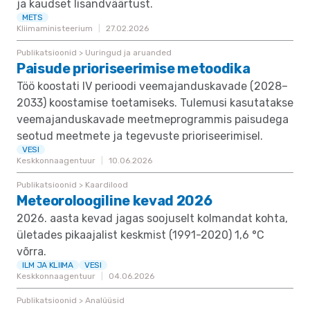
ja kaudset lisandväärtust.
METS
Kliimaministeerium
27.02.2026
Publikatsioonid > Uuringud ja aruanded
Paisude prioriseerimise metoodika
Töö koostati IV perioodi veemajanduskavade (2028–
2033) koostamise toetamiseks. Tulemusi kasutatakse
veemajanduskavade meetmeprogrammis paisudega
seotud meetmete ja tegevuste prioriseerimisel.
VESI
Keskkonnaagentuur
10.06.2026
Publikatsioonid > Kaardilood
Meteoroloogiline kevad 2026
2026. aasta kevad jagas soojuselt kolmandat kohta,
ületades pikaajalist keskmist (1991-2020) 1,6 °C
võrra.
ILM JA KLIIMA
VESI
Keskkonnaagentuur
04.06.2026
Publikatsioonid > Analüüsid