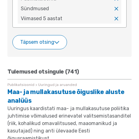
x
Sündmused
x
Viimased 5 aastat
x
Täpsem otsing
Tulemused otsingule (741)
Publikatsioonid > Uuringud ja aruanded
Maa- ja mullakasutuse õiguslike aluste
analüüs
Uuringus kaardistati maa- ja mullakasutuse poliitika
juhtimise võimalused erinevatel valitsemistasanditel
(riik, kohalikud omavalitsused, maaomanikud ja
kasutajad) ning anti ülevaade Eesti
õigusraamistikust.