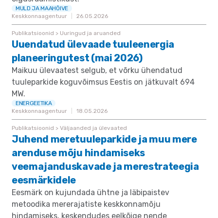
MULD JA MAAHÕIVE
Keskkonnaagentuur
26.05.2026
Publikatsioonid > Uuringud ja aruanded
Uuendatud ülevaade tuuleenergia
planeeringutest (mai 2026)
Maikuu ülevaatest selgub, et võrku ühendatud
tuuleparkide koguvõimsus Eestis on jätkuvalt 694
MW.
ENERGEETIKA
Keskkonnaagentuur
18.05.2026
Publikatsioonid > Väljaanded ja ülevaated
Juhend meretuuleparkide ja muu mere
arenduse mõju hindamiseks
veemajanduskavade ja merestrateegia
eesmärkidele
Eesmärk on kujundada ühtne ja läbipaistev
metoodika mererajatiste keskkonnamõju
hindamiseks, keskendudes eelkõige nende