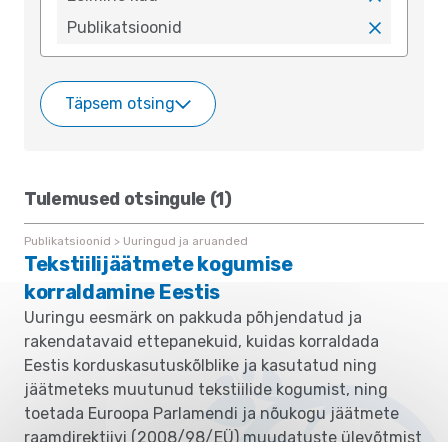
x
Publikatsioonid
x
Täpsem otsing
Tulemused otsingule (1)
Publikatsioonid > Uuringud ja aruanded
Tekstiilijäätmete kogumise
korraldamine Eestis
Uuringu eesmärk on pakkuda põhjendatud ja
rakendatavaid ettepanekuid, kuidas korraldada
Eestis korduskasutuskõlblike ja kasutatud ning
jäätmeteks muutunud tekstiilide kogumist, ning
toetada Euroopa Parlamendi ja nõukogu jäätmete
raamdirektiivi (2008/98/EÜ) muudatuste ülevõtmist