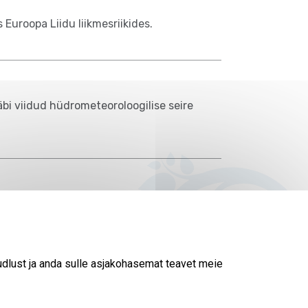
Euroopa Liidu liikmesriikides.
bi viidud hüdrometeoroloogilise seire
sielektrijaamu, päikeseenergiat ning
udlust ja anda sulle asjakohasemat teavet meie
Kuva korraga:
10