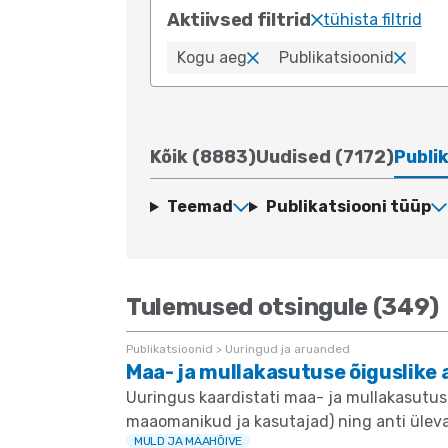
Aktiivsed filtrid
tühista filtrid
Kogu aeg
Publikatsioonid
x
x
Kõik (8883)
Uudised (7172)
Publi
Teemad
Publikatsiooni tüüp
Tulemused otsingule (349)
Publikatsioonid > Uuringud ja aruanded
Maa- ja mullakasutuse õiguslike 
Uuringus kaardistati maa- ja mullakasutuse 
maaomanikud ja kasutajad) ning anti üleva
MULD JA MAAHÕIVE