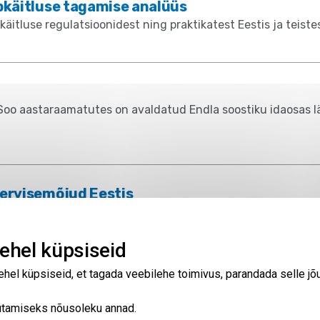
pkäitluse tagamise analüüs
itluse regulatsioonidest ning praktikatest Eestis ja teistes 
oo aastaraamatutes on avaldatud Endla soostiku idaosas lä
ervisemõjud Eestis
t, biomassi põletamist ja ahikütet, põlevkivitööstust, gaa
rojaamad ja akud.
ehel küpsiseid
el küpsiseid, et tagada veebilehe toimivus, parandada selle jõ
asutamiseks nõusoleku annad.
9
…
349 tulemust