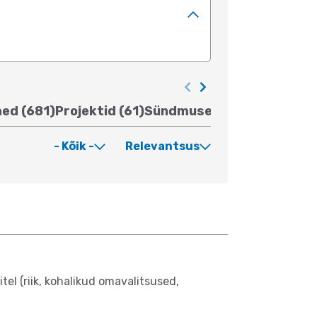
ed (681)
Projektid (61)
Sündmused (523)
Mõõdikud
- Kõik -
Relevantsus
el (riik, kohalikud omavalitsused,