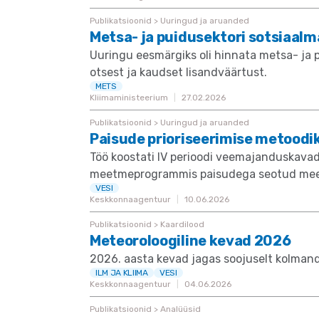
Publikatsioonid > Uuringud ja aruanded
Metsa- ja puidusektori sotsiaal
Uuringu eesmärgiks oli hinnata metsa- ja 
otsest ja kaudset lisandväärtust.
METS
Kliimaministeerium
27.02.2026
Publikatsioonid > Uuringud ja aruanded
Paisude prioriseerimise metoodi
Töö koostati IV perioodi veemajanduskav
meetmeprogrammis paisudega seotud meetm
VESI
Keskkonnaagentuur
10.06.2026
Publikatsioonid > Kaardilood
Meteoroloogiline kevad 2026
2026. aasta kevad jagas soojuselt kolmanda
ILM JA KLIIMA
VESI
Keskkonnaagentuur
04.06.2026
Publikatsioonid > Analüüsid