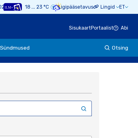
Select 
026
18 ... 23 °C
Ligipääsetavus
Lingid
ET
Empty
Empty
Empty
Empty
Sisukaart
Portaalist
Abi
Sündmused
Otsing