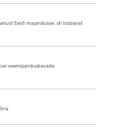
panust Eesti majandusse, sh loodavat
takse veemajanduskavade
õrra.