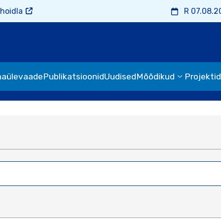
hoidla
R 07.08.2
naülevaade
Publikatsioonid
Uudised
Mõõdikud
Projektid