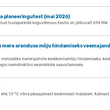
a planeeringutest (mai 2026)
atud tuuleparkide koguvõimsus Eestis on jätkuvalt 694 MW.
u mere arenduse mõju hindamiseks veemajand
v metoodika mererajatiste keskkonnamõju hindamiseks, kes
ia raamdirektiivi eesmärkide saavutamisele.
6
ehk 1,9 °C võrra pikaajalisest keskmisest madalam. Kolmest