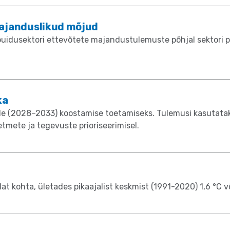
majanduslikud mõjud
puidusektori ettevõtete majandustulemuste põhjal sektori 
ka
ade (2028–2033) koostamise toetamiseks. Tulemusi kasuta
ete ja tegevuste prioriseerimisel.
t kohta, ületades pikaajalist keskmist (1991-2020) 1,6 °C v