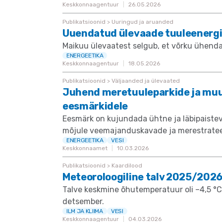
Keskkonnaagentuur
26.05.2026
Publikatsioonid > Uuringud ja aruanded
Uuendatud ülevaade tuuleenergi
Maikuu ülevaatest selgub, et võrku ühend
ENERGEETIKA
Keskkonnaagentuur
18.05.2026
Publikatsioonid > Väljaanded ja ülevaated
Juhend meretuuleparkide ja mu
eesmärkidele
Eesmärk on kujundada ühtne ja läbipaiste
mõjule veemajanduskavade ja merestrateeg
ENERGEETIKA
VESI
Keskkonnaamet
10.03.2026
Publikatsioonid > Kaardilood
Meteoroloogiline talv 2025/202
Talve keskmine õhutemperatuur oli –4,5 °C 
detsember.
ILM JA KLIIMA
VESI
Keskkonnaagentuur
04.03.2026