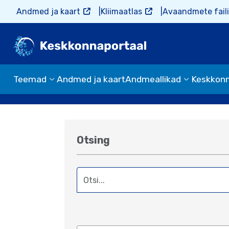
Liigu edasi põhisisu juurde
Andmed ja kaart
Kliimaatlas
Avaandmete faili
Teemad
Andmed ja kaart
Andmeallikad
Keskkon
Otsing
Empty