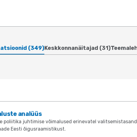
katsioonid (349)
Keskkonnanäitajad (31)
Teemaleh
aluste analüüs
poliitika juhtimise võimalused erinevatel valitsemistasandit
ade Eesti õigusraamistikust.