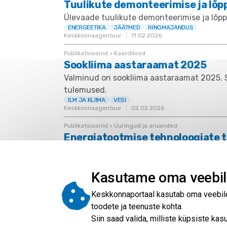
Tuulikute demonteerimise ja lõp
Ülevaade tuulikute demonteerimise ja lõppkä
ENERGEETIKA
JÄÄTMED
RINGMAJANDUS
Keskkonnaagentuur
11.02.2026
Publikatsioonid > Kaardilood
Sookliima aastaraamat 2025
Valminud on sookliima aastaraamat 2025. S
tulemused.
ILM JA KLIIMA
VESI
Keskkonnaagentuur
02.02.2026
Publikatsioonid > Uuringud ja aruanded
Energiatootmise tehnoloogiate t
Analüüs hõlmas tuuleenergiat, tuumaenergia
energiasalvestuslahendusi, nagu pumphüd
ENERGEETIKA
Kasutame oma veebil
Kliimaministeerium
17.04.2026
Keskkonnaportaal kasutab oma veebileh
toodete ja teenuste kohta.
Siin saad valida, milliste küpsiste k
Pagination
1
2
3
4
5
6
7
8