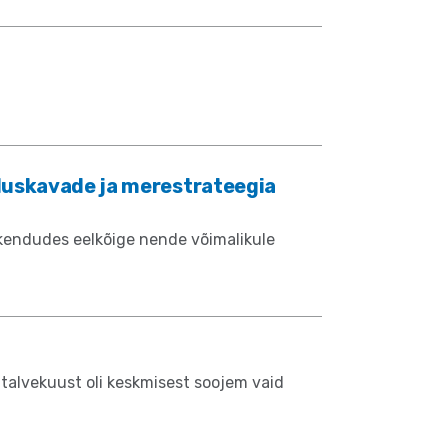
uskavade ja merestrateegia
kendudes eelkõige nende võimalikule
 talvekuust oli keskmisest soojem vaid