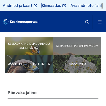
Liigu edasi põhisisu juurde
Andmed ja kaart
Kliimaatlas
Avaandmete failiho
KESKKONNAHOIDLIKU ARENGU
KLIIMAPOLIITIKA ANDMEVÄRAV
ANDMEVÄRAV
JÄÄTMEINFOSÜSTEEM PISTRIK
AVAANDMED
Päevakajaline