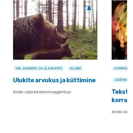
VÄLJAANDED JA ÜLEVAATED
ULUKID
UURINGUD 
Ulukite arvukus ja küttimine
JÄÄTMED
Teksti
Andis välja Keskkonnaagentuur
korral
Andis välj