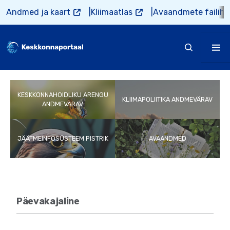
Liigu edasi põhisisu juurde
Andmed ja kaart
Kliimaatlas
Avaandmete failiho
KESKKONNAHOIDLIKU ARENGU
KLIIMAPOLIITIKA ANDMEVÄRAV
ANDMEVÄRAV
JÄÄTMEINFOSÜSTEEM PISTRIK
AVAANDMED
Päevakajaline