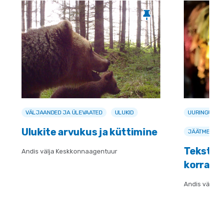
VÄLJAANDED JA ÜLEVAATED
ULUKID
UURINGUD 
Ulukite arvukus ja küttimine
JÄÄTMED
Teksti
Andis välja Keskkonnaagentuur
korral
Andis välj